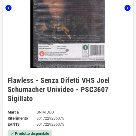
chevron_left
chevron_right
Flawless - Senza Difetti VHS Joel
Schumacher Univideo - PSC3607
Sigillato
Marca
UNIVIDEO
Riferimento
8017229236075
EAN13
8017229236075
Prodotto disponibile
check