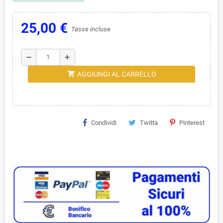
25,00 €
Tasse incluse
remove
add
shopping_cart
AGGIUNGI AL CARRELLO
Condividi
Twitta
Pinterest