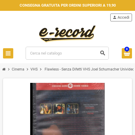
CONSEGNA GRATUITA PER ORDINI SUPERIORI A 19,90
person
Accedi
0
view_headline
search
chevron_right
chevron_right
chevron_right
Cinema
VHS
Flawless - Senza Difetti VHS Joel Schumacher Univideo 