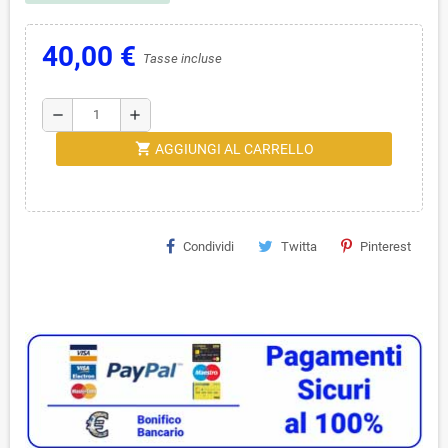
40,00 €
Tasse incluse
remove
add
shopping_cart
AGGIUNGI AL CARRELLO
Condividi
Twitta
Pinterest