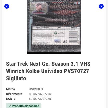
chevron_left
chevron_right
Star Trek Next Ge. Season 3.1 VHS
Winrich Kolbe Univideo PVS70727
Sigillato
Marca
UNIVIDEO
Riferimento
8010773707275
EAN13
8010773707275
Prodotto disponibile
check