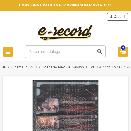
CONSEGNA GRATUITA PER ORDINI SUPERIORI A 19,90
person
Accedi
0
view_headline
search
chevron_right
chevron_right
chevron_right
Cinema
VHS
Star Trek Next Ge. Season 3.1 VHS Winrich Kolbe Univi