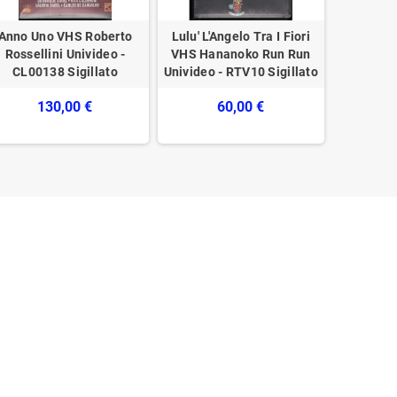
Anno Uno VHS Roberto
Lulu' L'Angelo Tra I Fiori
Giganti
Rossellini Univideo -
VHS Hananoko Run Run
Miche
CL00138 Sigillato
Univideo - RTV10 Sigillato
80076540
130,00 €
60,00 €