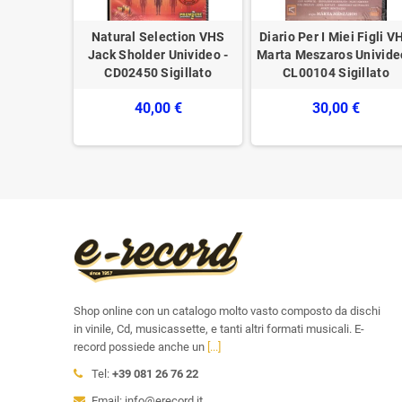
René Clair
Natural Selection VHS
Diario Per I Miei Figli V
Sigillato
Jack Sholder Univideo -
Marta Meszaros Univide
CD02450 Sigillato
CL00104 Sigillato
€
40,00 €
30,00 €
Shop online con un catalogo molto vasto composto da dischi
in vinile, Cd, musicassette, e tanti altri formati musicali. E-
record possiede anche un
[...]
Tel:
+39 081 26 76 22
Email: info@erecord.it