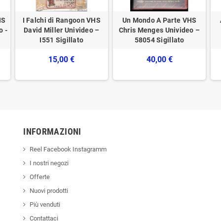
HS
I Falchi di Rangoon VHS
Un Mondo A Parte VHS
o -
David Miller Univideo –
Chris Menges Univideo –
I551 Sigillato
58054 Sigillato
15,00 €
40,00 €
INFORMAZIONI
Reel Facebook Instagramm
I nostri negozi
Offerte
Nuovi prodotti
Più venduti
Contattaci