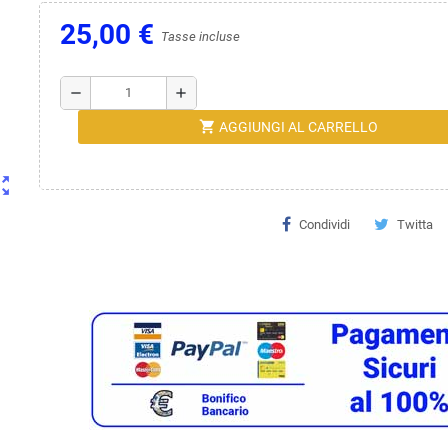
25,00 €
Tasse incluse
remove
add
shopping_cart
AGGIUNGI AL CARRELLO
ut_map
Condividi
Twitta