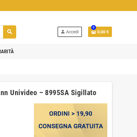
0
search
person
Accedi
0,00 €
RARITÀ
nn Univideo – 8995SA Sigillato