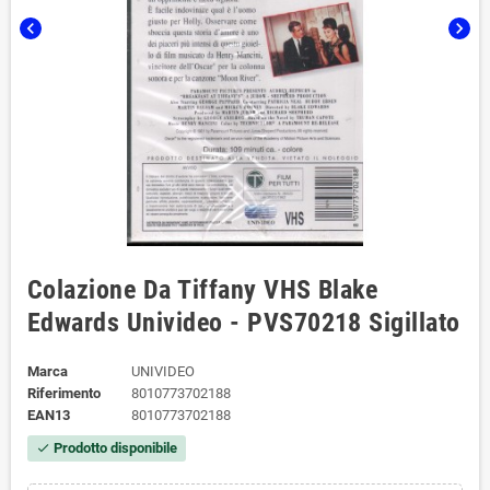
chevron_left
chevron_right
Colazione Da Tiffany VHS Blake
Edwards Univideo - PVS70218 Sigillato
Marca
UNIVIDEO
Riferimento
8010773702188
EAN13
8010773702188
Prodotto disponibile
check