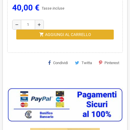
40,00 €
Tasse incluse
remove
add
shopping_cart
AGGIUNGI AL CARRELLO
Condividi
Twitta
Pinterest