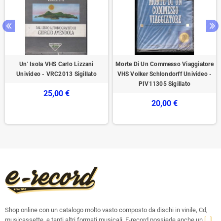
Un' Isola VHS Carlo Lizzani
Morte Di Un Commesso Viaggiatore
Univideo - VRC2013 Sigillato
VHS Volker Schlondorff Univideo -
PIV11305 Sigillato
25,00 €
20,00 €
Shop online con un catalogo molto vasto composto da dischi in vinile, Cd,
musicassette, e tanti altri formati musicali. E-record possiede anche un
[...]