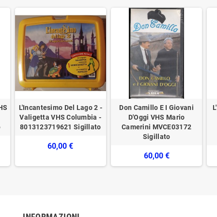
VHS
L'Incantesimo Del Lago 2 -
Don Camillo E I Giovani
L
Valigetta VHS Columbia -
D'Oggi VHS Mario
o
8013123719621 Sigillato
Camerini MVCE03172
Sigillato
60,00 €
60,00 €
INFORMAZIONI