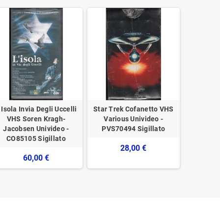
' Isola Invia Degli Uccelli
Star Trek Cofanetto VHS
Passio
VHS Soren Kragh-
Various Univideo -
Mamouli
Jacobsen Univideo -
PVS70494 Sigillato
CVT22
CO85105 Sigillato
28,00 €
60,00 €