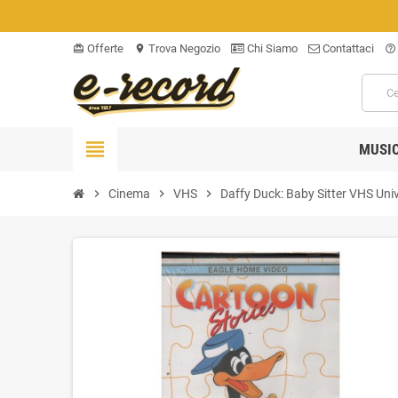
Offerte
Trova Negozio
Chi Siamo
Contattaci
card_giftcard
location_on
help_outline
view_headline
MUSI
chevron_right
Cinema
chevron_right
VHS
chevron_right
Daffy Duck: Baby Sitter VHS Uni