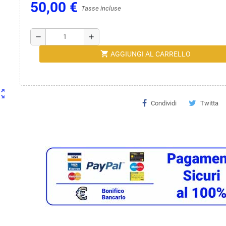
50,00 €
Tasse incluse
remove
add
shopping_cart
AGGIUNGI AL CARRELLO
ut_map
Condividi
Twitta