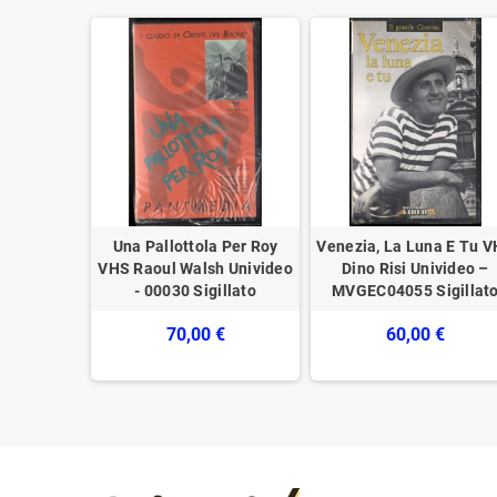
dato VHS
Una Pallottola Per Roy
Venezia, La Luna E Tu 
VVDST0073
VHS Raoul Walsh Univideo
Dino Risi Univideo –
o
- 00030 Sigillato
MVGEC04055 Sigillat
€
70,00 €
60,00 €