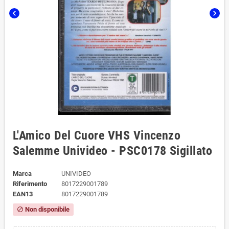
chevron_left
chevron_right
L'Amico Del Cuore VHS Vincenzo
Salemme Univideo - PSC0178 Sigillato
Marca
UNIVIDEO
Riferimento
8017229001789
EAN13
8017229001789
Non disponibile
block