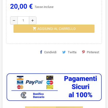
20,00 €
Tasse incluse
remove
add
shopping_cart
AGGIUNGI AL CARRELLO
Condividi
Twitta
Pinterest