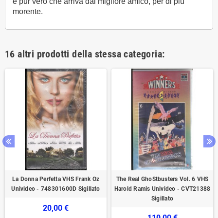
è pur vero che arriva dal migliore amico, per di più
morente.
16 altri prodotti della stessa categoria:
La Donna Perfetta VHS Frank Oz
The Real GhoStbusters Vol. 6 VHS
Univideo - 748301600D Sigillato
Harold Ramis Univideo - CVT21388
Sigillato
20,00 €
110,00 €