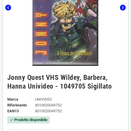
chevron_left
chevron_right
Jonny Quest VHS Wildey, Barbera,
Hanna Univideo - 1049705 Sigillato
Marca
UNIVIDEO
Riferimento
8010020049752
EAN13
8010020049752
Prodotto disponibile
check