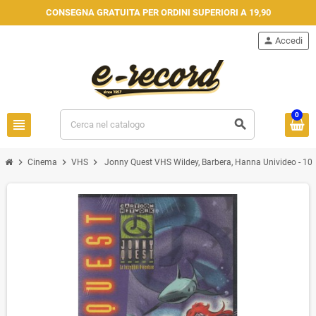
CONSEGNA GRATUITA PER ORDINI SUPERIORI A 19,90
person
Accedi
0
view_headline
search
chevron_right
chevron_right
chevron_right
Cinema
VHS
Jonny Quest VHS Wildey, Barbera, Hanna Univideo - 104