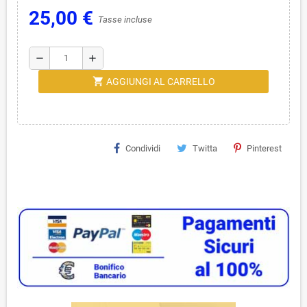
25,00 €
Tasse incluse
remove
add
shopping_cart
AGGIUNGI AL CARRELLO
Condividi
Twitta
Pinterest