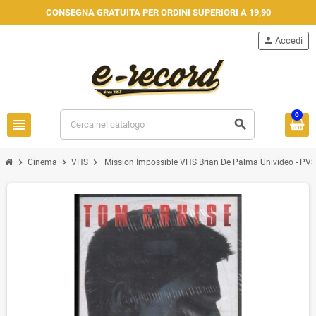
CONSEGNA GRATUITA PER ORDINI SUPERIORI A 19,90
person
Accedi
0
view_headline
search
chevron_right
chevron_right
chevron_right
Cinema
VHS
Mission Impossible VHS Brian De Palma Univideo - PVS