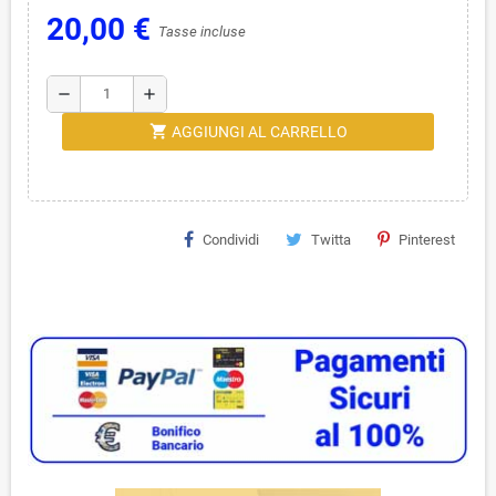
20,00 €
Tasse incluse
remove
add
shopping_cart
AGGIUNGI AL CARRELLO
Condividi
Twitta
Pinterest