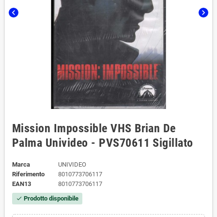
chevron_left
chevron_right
Mission Impossible VHS Brian De
Palma Univideo - PVS70611 Sigillato
Marca
UNIVIDEO
Riferimento
8010773706117
EAN13
8010773706117
Prodotto disponibile
check