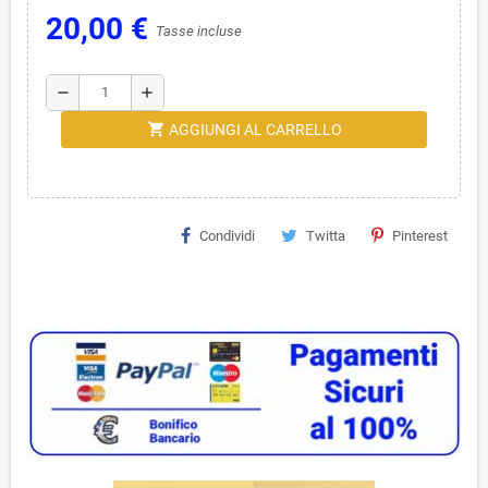
20,00 €
Tasse incluse
remove
add
shopping_cart
AGGIUNGI AL CARRELLO
Condividi
Twitta
Pinterest