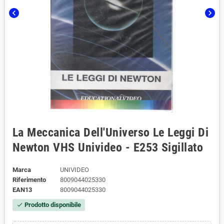
chevron_left
chevron_right
La Meccanica Dell'Universo Le Leggi Di
Newton VHS Univideo - E253 Sigillato
Marca
UNIVIDEO
Riferimento
8009044025330
EAN13
8009044025330
Prodotto disponibile
check