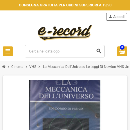
CONSEGNA GRATUITA PER ORDINI SUPERIORI A 19,90
person
Accedi
0
view_headline
search
chevron_right
chevron_right
chevron_right
Cinema
VHS
La Meccanica Dell'Universo Le Leggi Di Newton VHS Univ