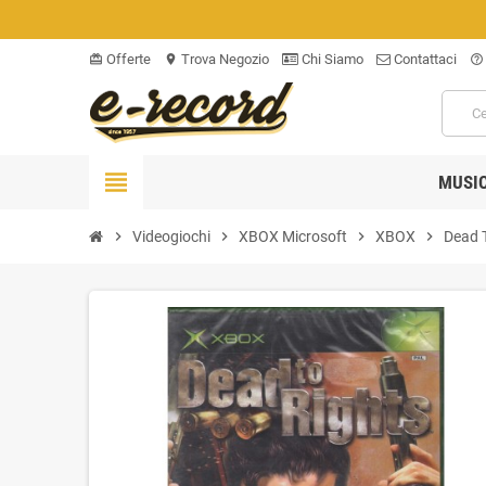
Offerte
Trova Negozio
Chi Siamo
Contattaci
card_giftcard
location_on
help_outline
view_headline
MUSI
chevron_right
Videogiochi
chevron_right
XBOX Microsoft
chevron_right
XBOX
chevron_right
Dead 