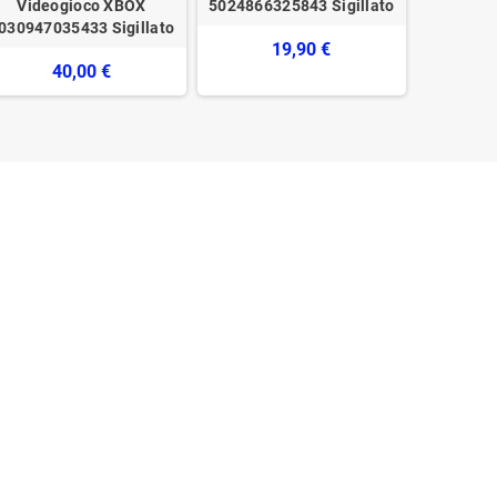
Videogioco XBOX
5024866325843 Sigillato
XBOX Ei
030947035433 Sigillato
19,90 €
40,00 €