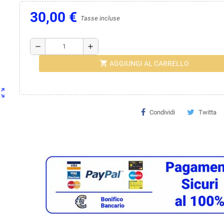
30,00 €
Tasse incluse
remove
add
shopping_cart
AGGIUNGI AL CARRELLO
ut_map
Condividi
Twitta