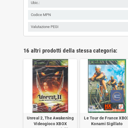
Ubic.:
Codice MPN
Valutazione PEGI
16 altri prodotti della stessa categoria:
2 Reload
Unreal 2, The Awakening
Le Tour de France XBO
 XBOX
Videogioco XBOX
Konami Sigillato