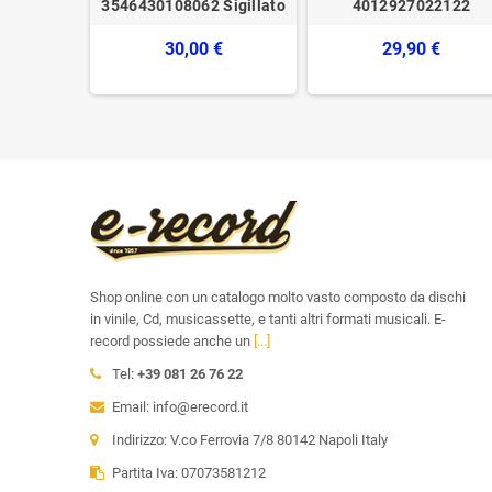
Sigillato
3546430108062 Sigillato
4012927022122
€
30,00 €
29,90 €
Shop online con un catalogo molto vasto composto da dischi
in vinile, Cd, musicassette, e tanti altri formati musicali. E-
record possiede anche un
[...]
Tel:
+39 081 26 76 22
Email: info@erecord.it
Indirizzo: V.co Ferrovia 7/8 80142 Napoli Italy
Partita Iva: 07073581212