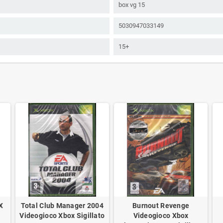
box vg 15
5030947033149
15+
X
Total Club Manager 2004
Burnout Revenge
Videogioco Xbox Sigillato
Videogioco Xbox