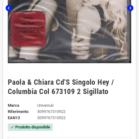
chevron_left
chevron_right
Paola & Chiara Cd'S Singolo Hey /
Columbia ‎Col 673109 2 Sigillato
Marca
Universal
Riferimento
5099767310922
EAN13
5099767310922
Prodotto disponibile
check