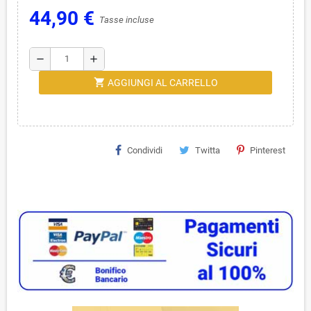
44,90 €
Tasse incluse
remove
add
shopping_cart
AGGIUNGI AL CARRELLO
Condividi
Twitta
Pinterest