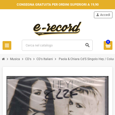
CONSEGNA GRATUITA PER ORDINI SUPERIORI A 19,90
person
Accedi
0
view_headline
search
chevron_right
chevron_right
chevron_right
chevron_right
Musica
CD's
CD's Italiani
Paola & Chiara Cd'S Singolo Hey / Colum