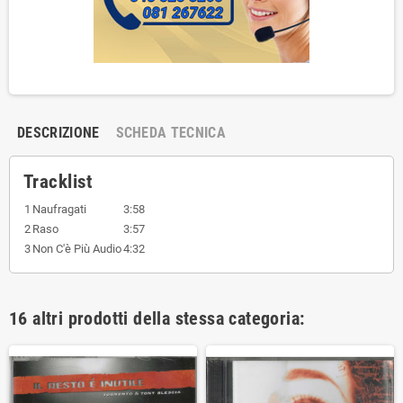
DESCRIZIONE
SCHEDA TECNICA
Tracklist
1
Naufragati
3:58
2
Raso
3:57
3
Non C'è Più Audio
4:32
16 altri prodotti della stessa categoria: