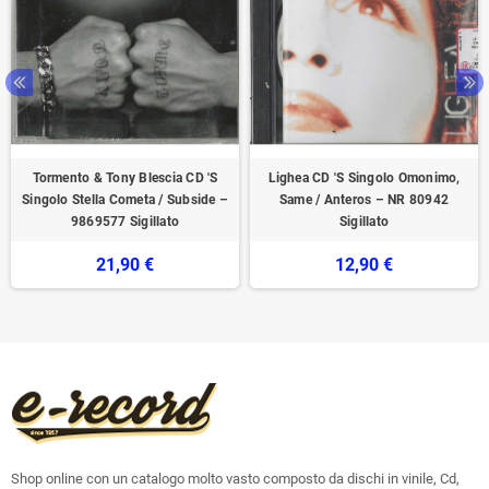
Tormento & Tony Blescia CD 'S
Lighea CD 'S Singolo Omonimo,
Singolo Stella Cometa / Subside –
Same / Anteros – NR 80942
9869577 Sigillato
Sigillato
21,90 €
12,90 €
Shop online con un catalogo molto vasto composto da dischi in vinile, Cd,