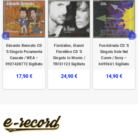
Edoardo Bennato CD
Fiordaliso, Gianni
Fuoristrada CD 'S
'S Singolo Puramente
Fiorellino CD 'S
Singolo Sole Nel
Casuale / WEA –
Singolo Io Muoio /
Cuore / Sony –
0927428772 Sigillato
TRIS1122 Sigillato
6695661 Sigillato
17,90 €
24,90 €
14,90 €