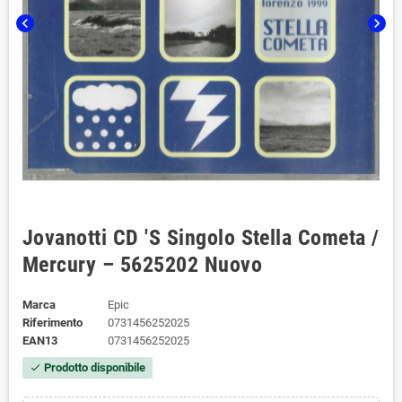
chevron_left
chevron_right
Jovanotti CD 'S Singolo Stella Cometa /
Mercury – 5625202 Nuovo
Marca
Epic
Riferimento
0731456252025
EAN13
0731456252025
Prodotto disponibile
check