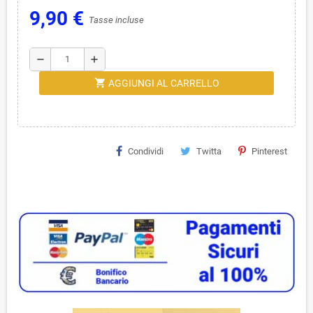
9,90 €
Tasse incluse
remove
add
shopping_cart
AGGIUNGI AL CARRELLO
Condividi
Twitta
Pinterest