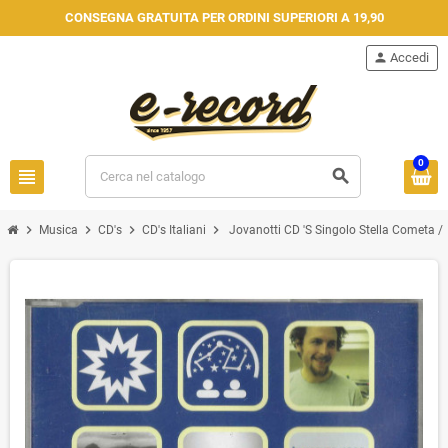
CONSEGNA GRATUITA PER ORDINI SUPERIORI A 19,90
person
Accedi
0
view_headline
search
chevron_right
chevron_right
chevron_right
chevron_right
Musica
CD's
CD's Italiani
Jovanotti CD 'S Singolo Stella Cometa 