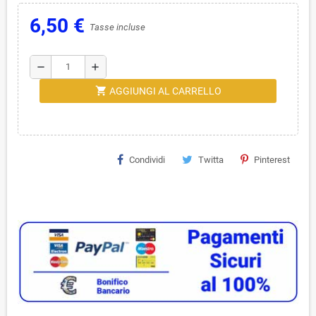
6,50 €
Tasse incluse
remove
add
shopping_cart
AGGIUNGI AL CARRELLO
Condividi
Twitta
Pinterest