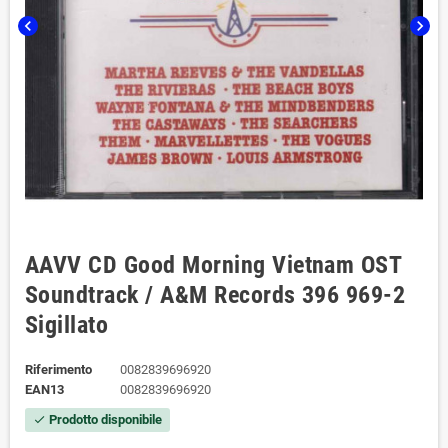
chevron_left
chevron_right
AAVV CD Good Morning Vietnam OST
Soundtrack / A&M Records ‎396 969-2
Sigillato
Riferimento
0082839696920
EAN13
0082839696920
Prodotto disponibile
check