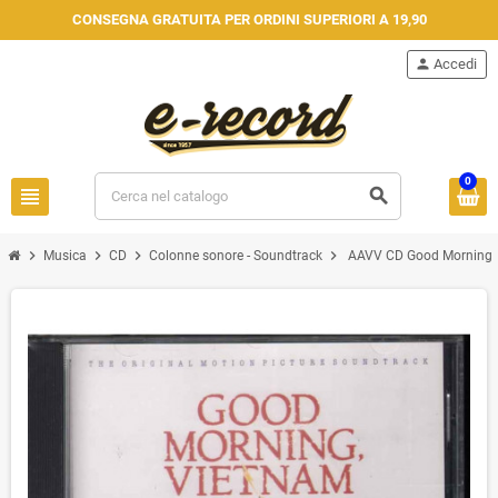
CONSEGNA GRATUITA PER ORDINI SUPERIORI A 19,90
person
Accedi
0
view_headline
search
chevron_right
chevron_right
chevron_right
chevron_right
Musica
CD
Colonne sonore - Soundtrack
AAVV CD Good Morning Vi