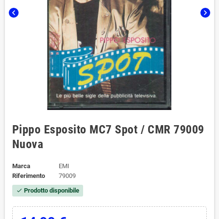
chevron_left
chevron_right
Pippo Esposito MC7 Spot / CMR 79009
Nuova
Marca
EMI
Riferimento
79009
Prodotto disponibile
check