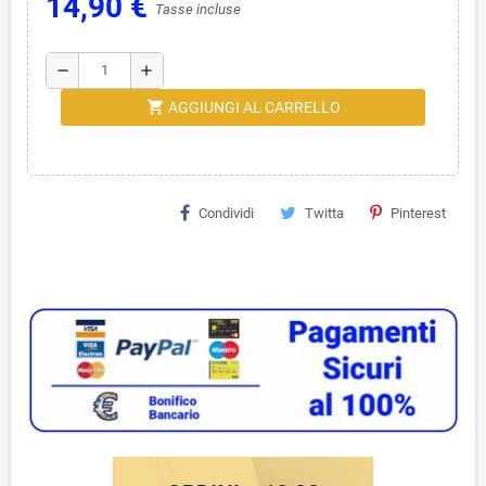
14,90 €
Tasse incluse
remove
add
shopping_cart
AGGIUNGI AL CARRELLO
Condividi
Twitta
Pinterest