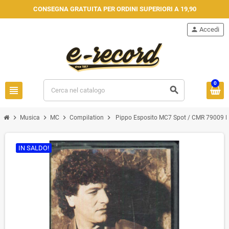
CONSEGNA GRATUITA PER ORDINI SUPERIORI A 19,90
person
Accedi
0
view_headline
search
chevron_right
chevron_right
chevron_right
chevron_right
Musica
MC
Compilation
Pippo Esposito MC7 Spot / CMR 79009 
IN SALDO!