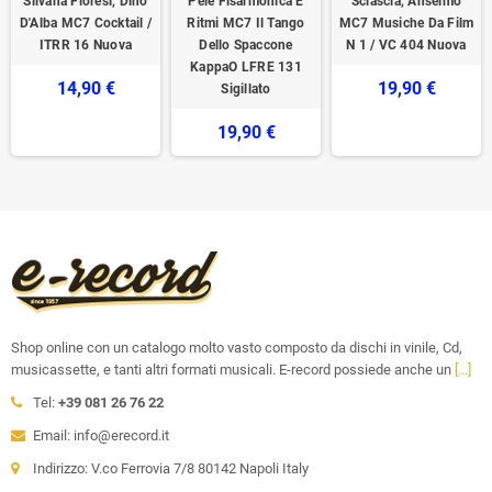
Silvana Fioresi, Dino
Pelè Fisarmonica E
Sciascia, Anselmo
D'Alba MC7 Cocktail /
Ritmi MC7 Il Tango
MC7 Musiche Da Film
ITRR 16 Nuova
Dello Spaccone
N 1 / VC 404 ‎Nuova
KappaO ‎LFRE 131
14,90 €
19,90 €
Sigillato
19,90 €
Shop online con un catalogo molto vasto composto da dischi in vinile, Cd,
musicassette, e tanti altri formati musicali. E-record possiede anche un
[...]
Tel:
+39 081 26 76 22
Email: info@erecord.it
Indirizzo: V.co Ferrovia 7/8 80142 Napoli Italy