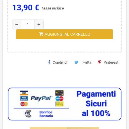
13,90 €
Tasse incluse
remove
add
shopping_cart
AGGIUNGI AL CARRELLO
Condividi
Twitta
Pinterest