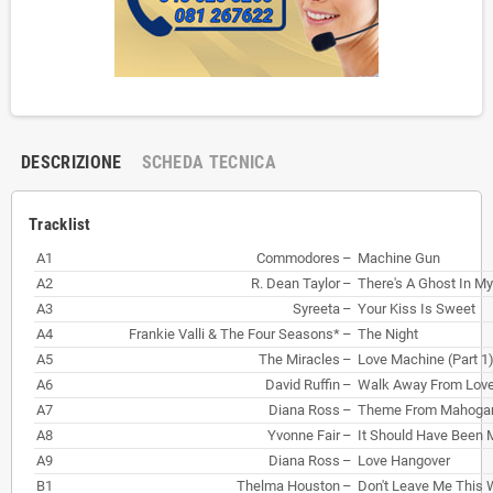
DESCRIZIONE
SCHEDA TECNICA
Tracklist
A1
Commodores
–
Machine Gun
A2
R. Dean Taylor
–
There's A Ghost In M
A3
Syreeta
–
Your Kiss Is Sweet
A4
Frankie Valli & The Four Seasons*
–
The Night
A5
The Miracles
–
Love Machine (Part 1
A6
David Ruffin
–
Walk Away From Lov
A7
Diana Ross
–
Theme From Mahogany
A8
Yvonne Fair
–
It Should Have Been 
A9
Diana Ross
–
Love Hangover
B1
Thelma Houston
–
Don't Leave Me This