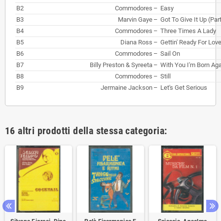
B2
Commodores
–
Easy
B3
Marvin Gaye
–
Got To Give It Up (Part
B4
Commodores
–
Three Times A Lady
B5
Diana Ross
–
Gettin' Ready For Lov
B6
Commodores
–
Sail On
B7
Billy Preston
&
Syreeta
–
With You I'm Born Ag
B8
Commodores
–
Still
B9
Jermaine Jackson
–
Let's Get Serious
16 altri prodotti della stessa categoria: