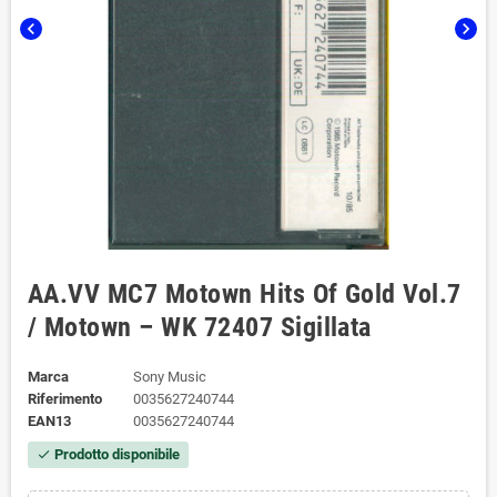
chevron_left
chevron_right
AA.VV MC7 Motown Hits Of Gold Vol.7
/ Motown – WK 72407 Sigillata
Marca
Sony Music
Riferimento
0035627240744
EAN13
0035627240744
Prodotto disponibile
check