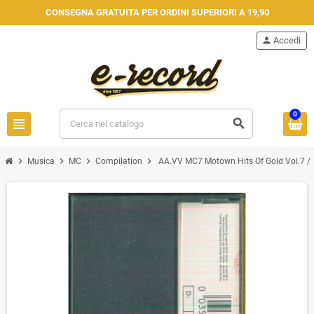
CONSEGNA GRATUITA PER ORDINI SUPERIORI A 19,90
person
Accedi
0
view_headline
search
chevron_right
chevron_right
chevron_right
chevron_right
Musica
MC
Compilation
AA.VV MC7 Motown Hits Of Gold Vol.7 /