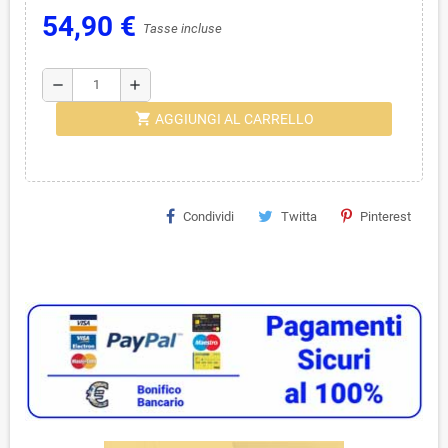
54,90 €
Tasse incluse
remove
add
shopping_cart
AGGIUNGI AL CARRELLO
Condividi
Twitta
Pinterest