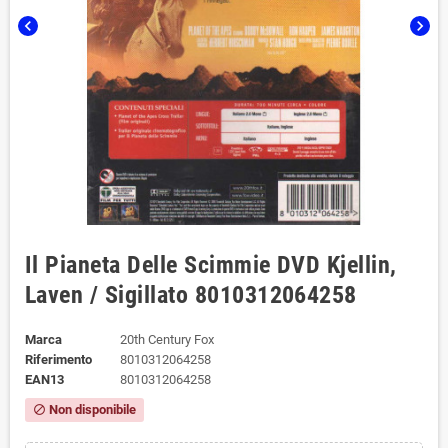
chevron_left
chevron_right
Il Pianeta Delle Scimmie DVD Kjellin,
Laven / Sigillato 8010312064258
Marca
20th Century Fox
Riferimento
8010312064258
EAN13
8010312064258
Non disponibile
block