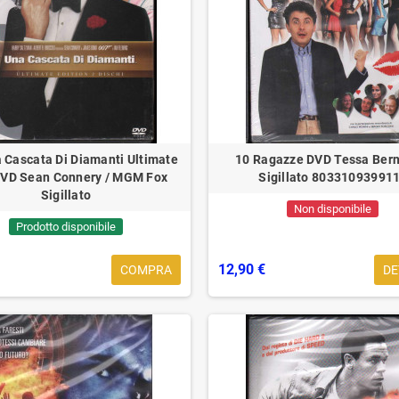
Underpop Vinyl Limited
Francesco Di Bella LP Vinile 'O
24 Gr
on ‎Sigillato
Diavolo / Limited Edition Canzonetta
Editio
‎Sigillato
90 €
59,90 €
32,90 €
35,90 €
 Cascata Di Diamanti Ultimate
10 Ragazze DVD Tessa Bern
DVD Sean Connery / MGM Fox
Sigillato 80331093991
Sigillato
Non disponibile
Prodotto disponibile
12,90 €
COMPRA
DE