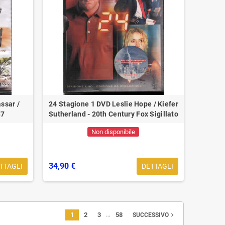
ssar /
24 Stagione 1 DVD Leslie Hope / Kiefer
37
Sutherland - 20th Century Fox Sigillato
Non disponibile
34,90 €
TTAGLI
DETTAGLI
…
1
2
3
58
navigate_next
SUCCESSIVO