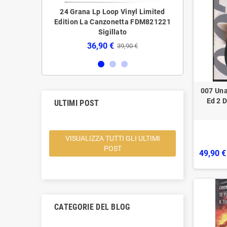
LP Vinile 'O
24 Grana ‎‎‎Lp Loop Vinyl Limited
24 Grana ‎‎‎Lp 
tion Canzonetta
Edition La Canzonetta FDM821221
Editi
o
‎Sigillato
56,
36,90 €
,90 €
39,90 €
007 Una
Ed 2 
ULTIMI POST
VISUALIZZA TUTTI GLI ULTIMI
POST
49,90 €
CATEGORIE DEL BLOG