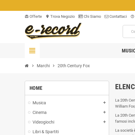
Offerte
Trova Negozio
Chi Siamo
Contattaci
card_giftcard
location_on
help_outline
view_headline
MUSI
chevron_right
Marchi
chevron_right
20th Century Fox
ELENC
HOME
La 20th Cen
Musica
add
William Fox,
Cinema
add
La 20th Cent
famosi inclu
Videogiochi
add
La società 
Libri & Spartiti