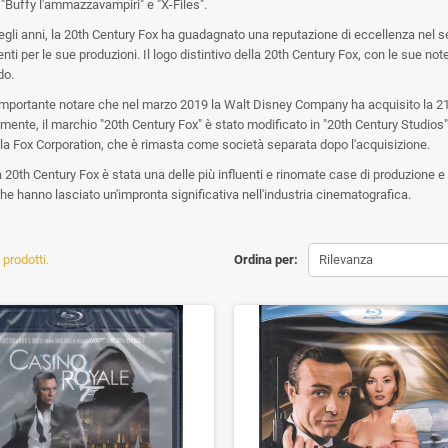
"Buffy l'ammazzavampiri" e "X-Files".
egli anni, la 20th Century Fox ha guadagnato una reputazione di eccellenza nel
ti per le sue produzioni. Il logo distintivo della 20th Century Fox, con le sue no
do.
 importante notare che nel marzo 2019 la Walt Disney Company ha acquisito la 21
ente, il marchio "20th Century Fox" è stato modificato in "20th Century Studios"
la Fox Corporation, che è rimasta come società separata dopo l'acquisizione.
la 20th Century Fox è stata una delle più influenti e rinomate case di produzione 
e hanno lasciato un'impronta significativa nell'industria cinematografica.
prodotti.
Ordina per:
Rilevanza