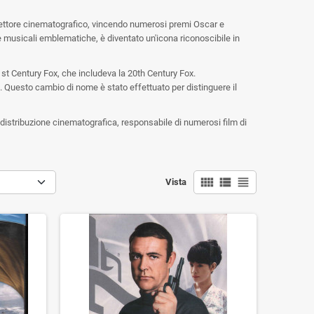
 settore cinematografico, vincendo numerosi premi Oscar e
te musicali emblematiche, è diventato un'icona riconoscibile in
st Century Fox, che includeva la 20th Century Fox.
. Questo cambio di nome è stato effettuato per distinguere il
e distribuzione cinematografica, responsabile di numerosi film di
view_comfy
view_list
view_headline
Vista