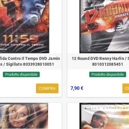
Sfida Contro Il Tempo DVD Jamin
12 Round DVD Renny Harlin / S
s / Sigillato 8033928010051
8010312085451
Prodotto disponibile
Prodotto disponibile
7,90 €
COMPRA
C