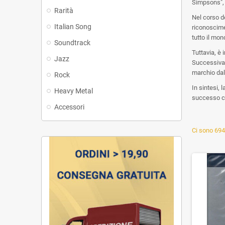
Simpsons", 
Rarità
Nel corso d
Italian Song
riconoscimen
tutto il mon
Soundtrack
Tuttavia, è
Jazz
Successivam
marchio dal
Rock
In sintesi, 
Heavy Metal
successo ch
Accessori
Ci sono 694 