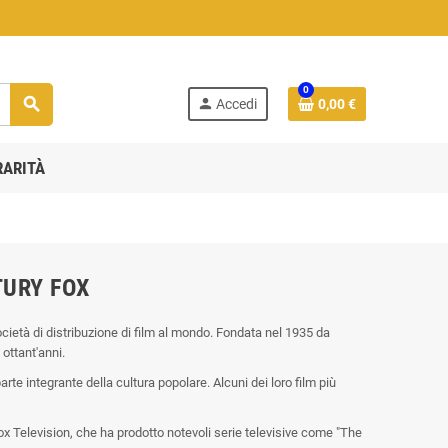
0
search
person
Accedi
0,00 €
RARITÀ
TURY FOX
cietà di distribuzione di film al mondo. Fondata nel 1935 da
 ottant'anni.
te integrante della cultura popolare. Alcuni dei loro film più
ox Television, che ha prodotto notevoli serie televisive come "The