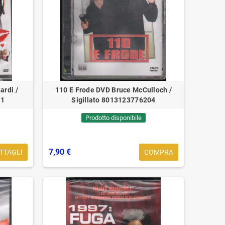
ana ‎‎‎Lp Loop Vinyl Limited
n La Canzonetta FDM821221
‎Sigillato
36,90 €
39,90 €
ardi /
110 E Frode DVD Bruce McCulloch /
11
Sigillato 8013123776204
Prodotto disponibile
7,90 €
TTAGLI
COMPRA