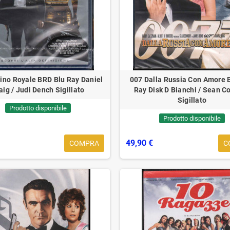
ino Royale BRD Blu Ray Daniel
007 Dalla Russia Con Amore 
aig / Judi Dench Sigillato
Ray Disk D Bianchi / Sean C
Sigillato
Prodotto disponibile
Prodotto disponibile
49,90 €
COMPRA
C