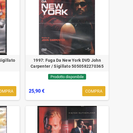
igillato
1997: Fuga Da New York DVD John
Carpenter / Sigillato 5050582270365
Prodotto disponibile
25,90 €
OMPRA
COMPRA