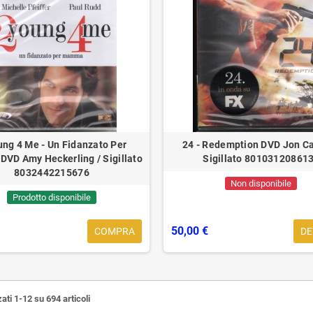
ung 4 Me - Un Fidanzato Per
24 - Redemption DVD Jon Ca
VD Amy Heckerling / Sigillato
Sigillato 80103120861
8032442215676
Non disponibile
Prodotto disponibile
50,00 €
COMPRA
DE
ati 1-12 su 694 articoli