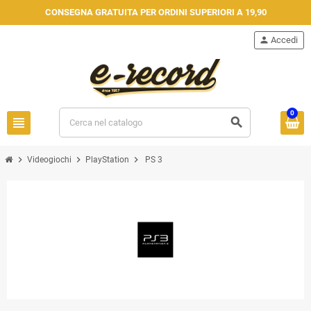
CONSEGNA GRATUITA PER ORDINI SUPERIORI A 19,90
person
Accedi
0
view_headline
search
chevron_right
chevron_right
chevron_right
Videogiochi
PlayStation
PS 3