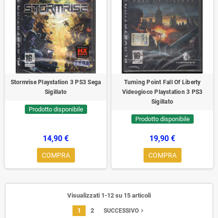
Stormrise Playstation 3 PS3 Sega
Turning Point Fall Of Liberty
Sigillato
Videogioco Playstation 3 PS3
Sigillato
Prodotto disponibile
Prodotto disponibile
14,90 €
19,90 €
COMPRA
COMPRA
Visualizzati 1-12 su 15 articoli
1
2
navigate_next
SUCCESSIVO