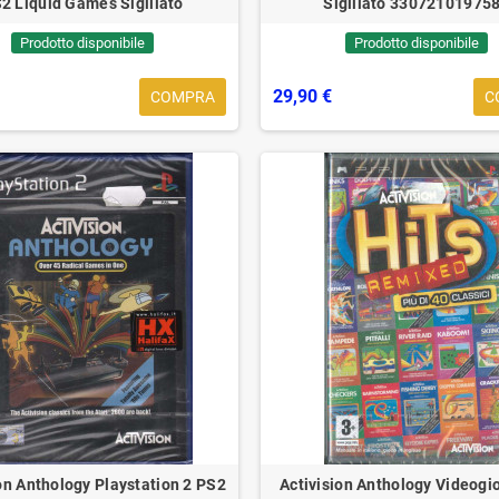
2 Liquid Games Sigillato
Sigillato 33072101975
Prodotto disponibile
Prodotto disponibile
29,90 €
COMPRA
C
Underpop Vinyl Limited
Francesco Di Bella LP Vinile 'O
24 Gr
on ‎Sigillato
Diavolo / Limited Edition Canzonetta
Editio
‎Sigillato
90 €
59,90 €
32,90 €
35,90 €
on Anthology Playstation 2 PS2
Activision Anthology Videogi