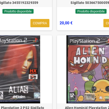
igillato 3455192329359
Sigillato 50366750005
 ...
Approfondisci ...
A
Prodotto disponibile
Prodotto disponibile
20,00 €
COMPRA
C
 Playstation 2 PS2 Sigillato
Alien Hominid Playstation 