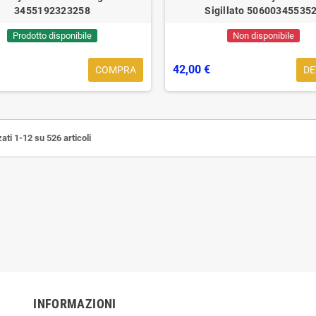
3455192323258
Sigillato 50600345535
Prodotto disponibile
Non disponibile
42,00 €
COMPRA
DE
ati 1-12 su 526 articoli
INFORMAZIONI