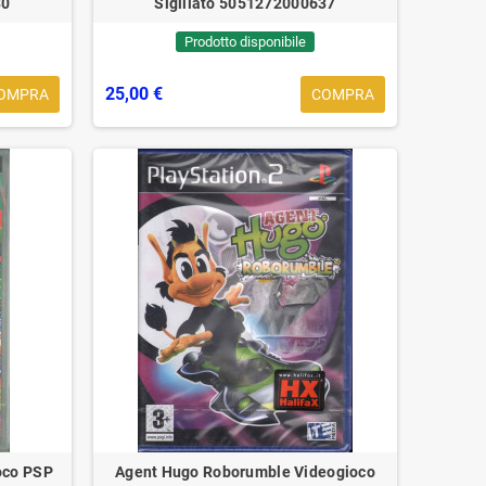
80
Sigillato 5051272000637
Prodotto disponibile
25,00 €
OMPRA
COMPRA
ana ‎‎‎Lp Loop Vinyl Limited
n La Canzonetta FDM821221
‎Sigillato
36,90 €
39,90 €
oco PSP
Agent Hugo Roborumble Videogioco