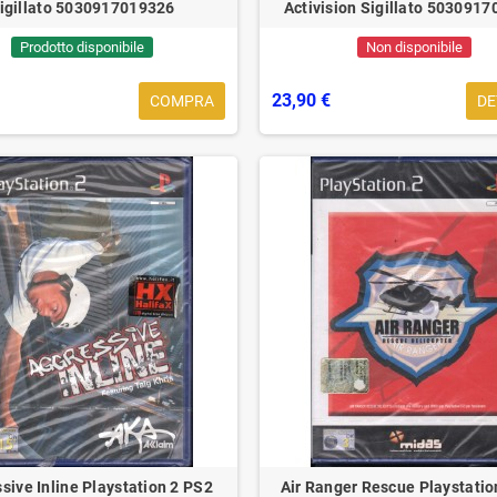
igillato 5030917019326
Activision Sigillato 503091
Prodotto disponibile
Non disponibile
23,90 €
COMPRA
DE
ibelle del rock:
Addio alla Regina del Rock Tina
A
onnor
Turner
m
rd.it/ricerca?
Sotto il peso di una triste notizia, il
Q
search&amp;s=sinead+o+connorSinead
mondo della musica piange la
m
luente cantautrice
scomparsa di una delle icone più
s
influenti e...
m
sive Inline Playstation 2 PS2
Air Ranger Rescue Playstatio