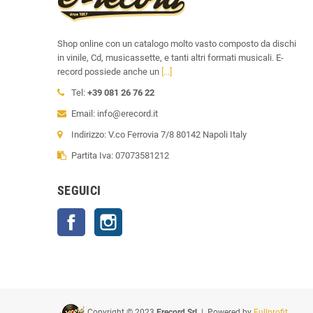
Shop online con un catalogo molto vasto composto da dischi
in vinile, Cd, musicassette, e tanti altri formati musicali. E-
record possiede anche un
[...]
Tel:
+39 081 26 76 22
Email: info@erecord.it
Indirizzo: V.co Ferrovia 7/8 80142 Napoli Italy
Partita Iva: 07073581212
SEGUICI
Facebook
Instagram
Copyright © 2023
Erecord Srl
| Powered by
Fullprofit