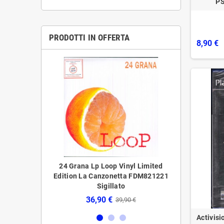
PS
PRODOTTI IN OFFERTA
8,90 €
LP Vinile 'O
24 Grana ‎‎‎Lp Loop Vinyl Limited
24 Grana ‎‎‎Lp 
tion Canzonetta
Edition La Canzonetta FDM821221
Editi
o
‎Sigillato
56,
36,90 €
,90 €
39,90 €
Activisi