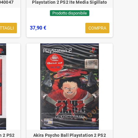
7040047
Playstation 2 PS2 Ite Media Sigillato
Prodotto disponibile
37,90 €
TTAGLI
COMPRA
rtisti musicali passati a
Eagles, il cofondatore Ran
igliore vita
Meisner morto a 77 anni
uesta sezione è dedicata ai
Meisner ha fornito la voce princ
usicisti e cantanti che
in alcuni dei brani più noti degli
venturatamente ci hanno lasciato,
Eagles. Purtroppo oggi ci abb
a il cui impatto e la cui...
e ci...
n 2 PS2
Akira Psycho Ball Playstation 2 PS2