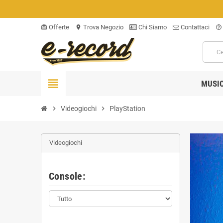
Offerte
Trova Negozio
Chi Siamo
Contattaci
card_giftcard
location_on
help_outline
view_headline
MUSI
chevron_right
Videogiochi
chevron_right
PlayStation
Videogiochi
Console: