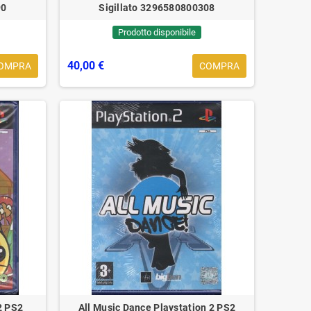
90
Sigillato 3296580800308
pprofondisci ...
Approfondisci ...
Prodotto disponibile
40,00 €
OMPRA
COMPRA
2 PS2
All Music Dance Playstation 2 PS2