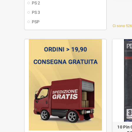
PS 2
PS 3
PSP
Ci sono 526 
10 Pin 