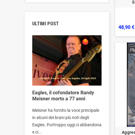
S
ULTIMI POST
48,90 €
ti a
Eagles, il cofondatore Randy
Addio alla r
Meisner morto a 77 anni
Sinead O'C
a ai
Meisner ha fornito la voce principale
https://ereco
in alcuni dei brani più noti degli
controller=
o lasciato,
Eagles. Purtroppo oggi ci abbandona
O'Connor, inf
..
e ci...
irlandese...
Aggres