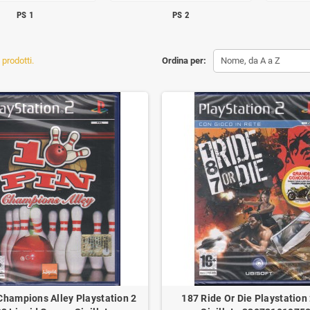
PS 1
PS 2
prodotti.
Ordina per:
Nome, da A a Z
Champions Alley Playstation 2
187 Ride Or Die Playstation