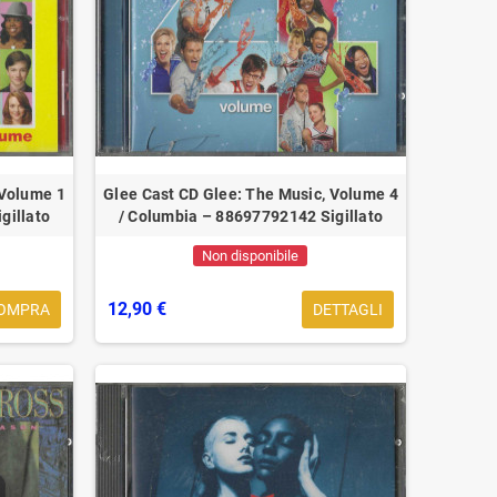
 Volume 1
Glee Cast CD Glee: The Music, Volume 4
gillato
/ Columbia – 88697792142 Sigillato
Non disponibile
ana ‎‎‎Lp Loop Vinyl Limited
12,90 €
OMPRA
DETTAGLI
n La Canzonetta FDM821221
‎Sigillato
36,90 €
39,90 €