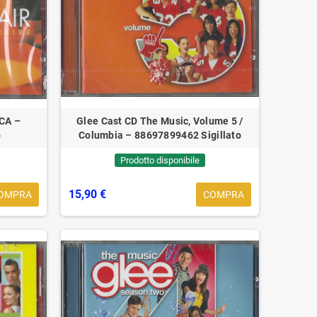
RCA –
Glee Cast CD The Music, Volume 5 /
o
Columbia – 88697899462 Sigillato
Prodotto disponibile
15,90 €
OMPRA
COMPRA