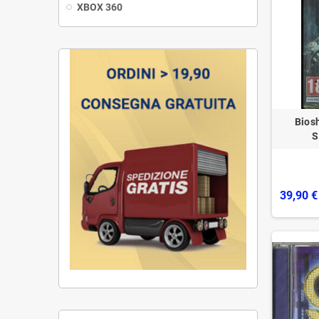
XBOX 360
Bios
S
39,90 €