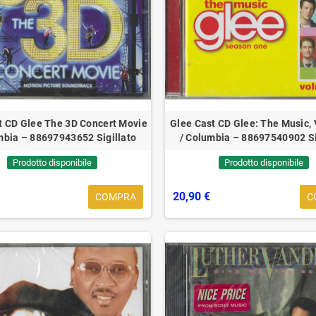
t CD Glee The 3D Concert Movie
Glee Cast CD Glee: The Music,
mbia – 88697943652 Sigillato
/ Columbia – 88697540902 Si
Prodotto disponibile
Prodotto disponibile
Underpop Vinyl Limited
Francesco Di Bella LP Vinile 'O
24 Gr
20,90 €
COMPRA
C
on ‎Sigillato
Diavolo / Limited Edition Canzonetta
Editio
‎Sigillato
90 €
59,90 €
32,90 €
35,90 €