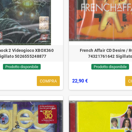
hock 2 Videogioco XBOX360
French Affair CD Desire / 
igillato 5026555248877
74321761642 Sigillat
Prodotto disponibile
Prodotto disponibile
22,90 €
COMPRA
C