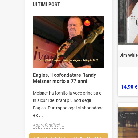
ULTIMI POST
Jim Whit
ti a
Eagles, il cofondatore Randy
Addio alla r
Meisner morto a 77 anni
Sinead O'C
14,90 €
a ai
Meisner ha fornito la voce principale
https://ereco
in alcuni dei brani più noti degli
controller=
o lasciato,
Eagles. Purtroppo oggi ci abbandona
O'Connor, inf
..
e ci...
irlandese...
Approfondisci ...
Approfondisci