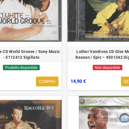
e CD World Groove / Sony Music
Luther Vandross CD Give M
- 5112412 Sigillato
Reason / Epic – 4501342 Sig
Prodotto disponibile
Non disponibile
ibelle del rock:
Addio alla Regina del Rock Tina
A
onnor
Turner
m
14,90 €
COMPRA
DE
rd.it/ricerca?
Sotto il peso di una triste notizia, il
Q
search&amp;s=sinead+o+connorSinead
mondo della musica piange la
m
luente cantautrice
scomparsa di una delle icone più
s
influenti e...
m
 ...
Approfondisci ...
A