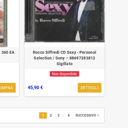
 360 EA
Rocco Siffredi CD Sexy - Personal
Selection / Sony – 88697283812
Sigillato
Non disponibile
45,90 €
OMPRA
DETTAGLI
…
1
2
3
6
navigate_next
SUCCESSIVO