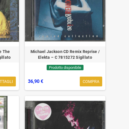
e The
Michael Jackson CD Remix Reprise /
illato
Elekta – C 7815272 Sigillato
Prodotto disponibile
rtisti musicali passati a
Eagles, il cofondatore Ran
igliore vita
Meisner morto a 77 anni
36,90 €
TTAGLI
COMPRA
uesta sezione è dedicata ai
Meisner ha fornito la voce princ
usicisti e cantanti che
in alcuni dei brani più noti degli
venturatamente ci hanno lasciato,
Eagles. Purtroppo oggi ci abb
a il cui impatto e la cui...
e ci...
pprofondisci ...
Approfondisci ...