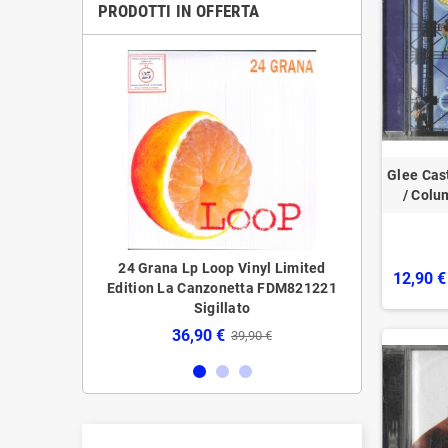
PRODOTTI IN OFFERTA
Glee Cas
/ Colu
LP Vinile 'O
24 Grana ‎‎‎Lp Loop Vinyl Limited
24 Grana ‎‎‎Lp 
12,90 €
tion Canzonetta
Edition La Canzonetta FDM821221
Editi
o
‎Sigillato
56,
36,90 €
,90 €
39,90 €