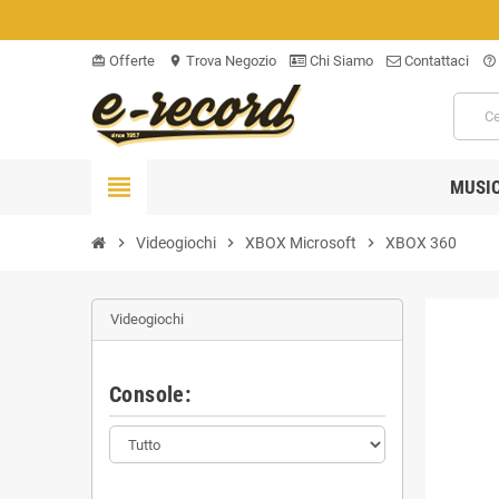
Offerte
Trova Negozio
Chi Siamo
Contattaci
card_giftcard
location_on
help_outline
view_headline
MUSI
chevron_right
Videogiochi
chevron_right
XBOX Microsoft
chevron_right
XBOX 360
Videogiochi
Console: