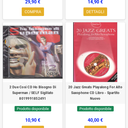
29,90 €
14,90 €
COMPRA
DETTAGLI
2 Due Cosi CD Ho Bisogno Di
20 Jazz Greats Playalong For Alto
Superman / SELF Sigillato
Saxophone CD Libro - Spartito
8019991852491
Nuovo
Prodotto disponibile
Prodotto disponibile
10,90 €
40,00 €