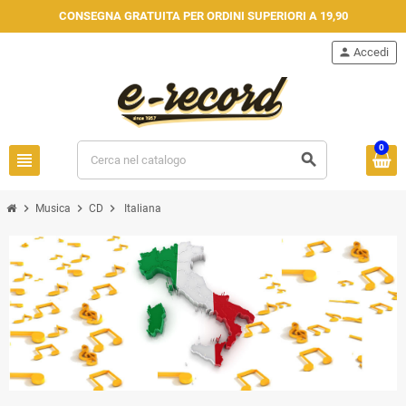
CONSEGNA GRATUITA PER ORDINI SUPERIORI A 19,90
person
Accedi
0
view_headline
search
chevron_right
chevron_right
chevron_right
Musica
CD
Italiana