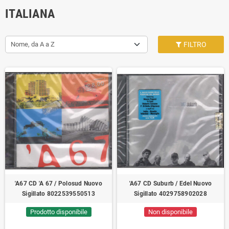
ITALIANA
Nome, da A a Z
FILTRO
'A67 CD‎ 'A 67 / Polosud Nuovo
'A67 CD‎ Suburb / Edel Nuovo
Sigillato 8022539550513
Sigillato 4029758902028
Prodotto disponibile
Non disponibile