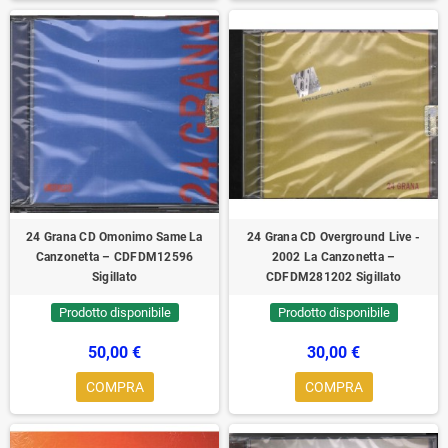
24 Grana CD Omonimo Same La
24 Grana CD Overground Live -
Canzonetta ‎– CDFDM12596
2002 La Canzonetta –
Sigillato
CDFDM281202 Sigillato
Prodotto disponibile
Prodotto disponibile
50,00 €
30,00 €
COMPRA
COMPRA