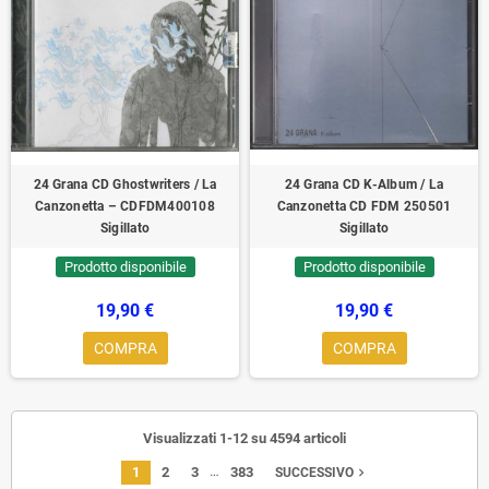
24 Grana ‎CD Ghostwriters / La
24 Grana ‎CD K-Album / La
Canzonetta – CDFDM400108
Canzonetta ‎CD FDM 250501
Sigillato
Sigillato
Prodotto disponibile
Prodotto disponibile
19,90 €
19,90 €
COMPRA
COMPRA
Visualizzati 1-12 su 4594 articoli
…
1
2
3
383
navigate_next
SUCCESSIVO