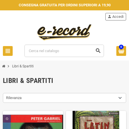
CONSEGNA GRATUITA PER ORDINI SUPERIORI A 19,90
person
Accedi
0
view_headline
search
chevron_right
Libri & Spartiti
LIBRI & SPARTITI
Rilevanza