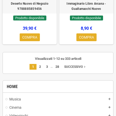
Deserto Nuovo di Negozio
Immaginario Libro Arcana -
9788885859456
Guaitamacchi Nuovo
Prodotto disponibile
Prodotto disponibile
39,90 €
8,90 €
COMPRA
COMPRA
Visualizzati 1-12 su 333 articoli
…
1
2
3
28
navigate_next
SUCCESSIVO
HOME
Musica
add
Cinema
add
Videogiochi
add