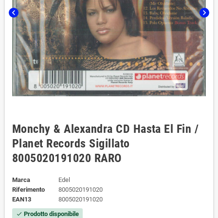
chevron_left
chevron_right
Monchy & Alexandra CD Hasta El Fin /
Planet Records Sigillato
8005020191020 RARO
Marca
Edel
Riferimento
8005020191020
EAN13
8005020191020
Prodotto disponibile
check