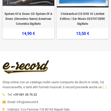
System Of A Down CD System Of A
Chickenfoot CD DVD III Limited
Down (Omonimo Same) American
Edition / Ear Music ‎0207072ERE
Columbia Sigillato
Sigillato
14,90 €
13,50 €
Shop online con un catalogo molto vasto composto da dischi in vinile, Cd,
musicassette, e tanti altri formati musicali. E-record possiede anche un
[...]
Tel:
+39 081 26 76 22
Email: info@erecord.it
Indirizzo: V.co Ferrovia 7/8 80142 Napoli Italy