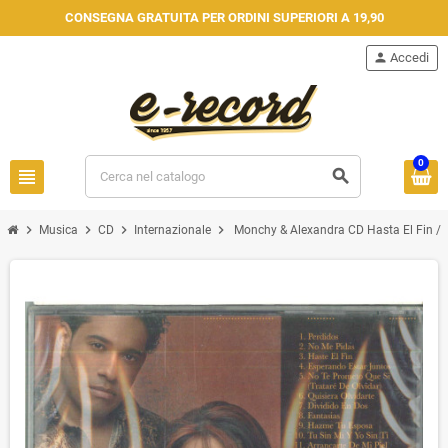
CONSEGNA GRATUITA PER ORDINI SUPERIORI A 19,90
person
Accedi
0
view_headline
search
chevron_right
chevron_right
chevron_right
chevron_right
Musica
CD
Internazionale
Monchy & Alexandra CD Hasta El Fin /