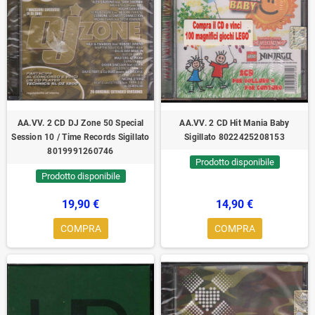
AA.VV. 2 CD DJ Zone 50 Special
AA.VV. 2 CD Hit Mania Baby
Session 10 / Time Records Sigillato
Sigillato 8022425208153
8019991260746
Prodotto disponibile
Prodotto disponibile
19,90 €
14,90 €
COMPRA
COMPRA