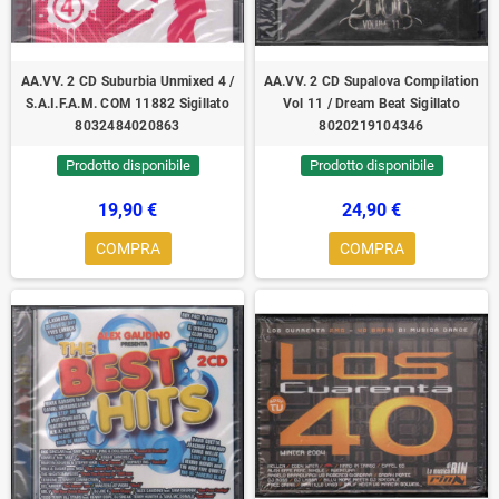
AA.VV. 2 CD Suburbia Unmixed 4 /
AA.VV. 2 CD Supalova Compilation
S.A.I.F.A.M. COM 11882 Sigillato
Vol 11 / Dream Beat Sigillato
8032484020863
8020219104346
Prodotto disponibile
Prodotto disponibile
19,90 €
24,90 €
COMPRA
COMPRA