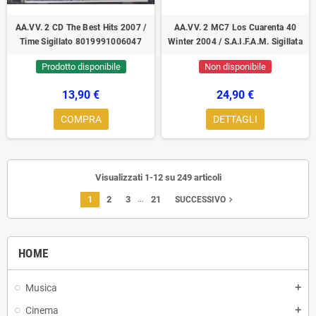
AA.VV. 2 CD The Best Hits 2007 /
AA.VV. 2 MC7 Los Cuarenta 40
Time Sigillato 8019991006047
Winter 2004 / S.A.I.F.A.M. ‎Sigillata
Prodotto disponibile
Non disponibile
13,90 €
24,90 €
COMPRA
DETTAGLI
Visualizzati 1-12 su 249 articoli
…
1
2
3
21
navigate_next
SUCCESSIVO
HOME
Musica
add
Cinema
add