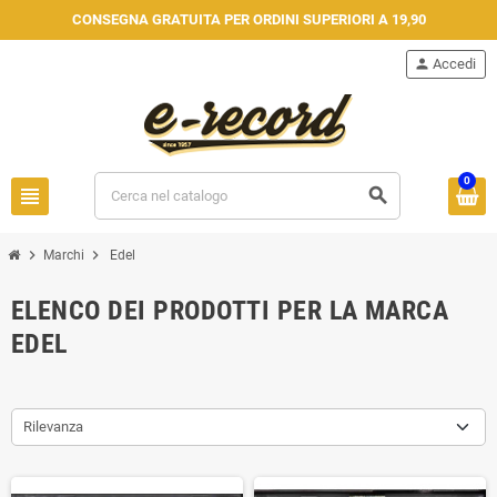
CONSEGNA GRATUITA PER ORDINI SUPERIORI A 19,90
person
Accedi
0
view_headline
search
chevron_right
chevron_right
Marchi
Edel
ELENCO DEI PRODOTTI PER LA MARCA
EDEL
Rilevanza