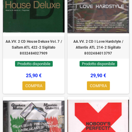
AA.VV. 2 CD House Deluxe Vol. 7 /
AA.VV. 2 CD I Love Hardstyle /
Saifam ATL 422-2 Sigillato
Atlantis ATL 214-2 Sigillato
8032484027909
8032484013797
Prodotto disponibile
Prodotto disponibile
25,90 €
29,90 €
COMPRA
COMPRA