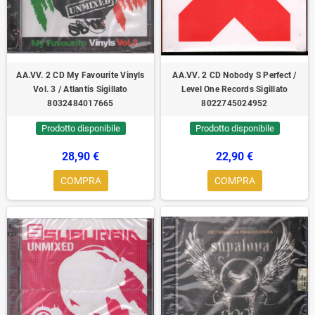
AA.VV. 2 CD My Favourite Vinyls
AA.VV. 2 CD Nobody S Perfect /
Vol. 3 / Atlantis Sigillato
Level One Records ‎Sigillato
8032484017665
8022745024952
Prodotto disponibile
Prodotto disponibile
28,90 €
22,90 €
COMPRA
COMPRA