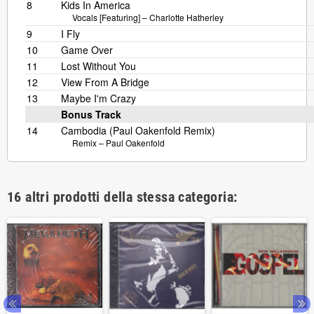
8
Kids In America
Vocals [Featuring] –
Charlotte Hatherley
9
I Fly
10
Game Over
11
Lost Without You
12
View From A Bridge
13
Maybe I'm Crazy
Bonus Track
14
Cambodia (Paul Oakenfold Remix)
Remix –
Paul Oakenfold
16 altri prodotti della stessa categoria: