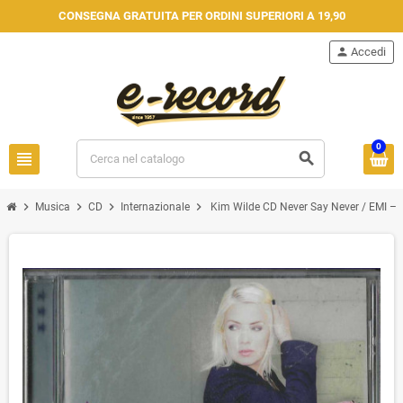
CONSEGNA GRATUITA PER ORDINI SUPERIORI A 19,90
person
Accedi
0
view_headline
search
chevron_right
chevron_right
chevron_right
chevron_right
Musica
CD
Internazionale
Kim Wilde CD Never Say Never / EMI –