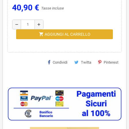
40,90 €
Tasse incluse
remove
add
shopping_cart
AGGIUNGI AL CARRELLO
Condividi
Twitta
Pinterest