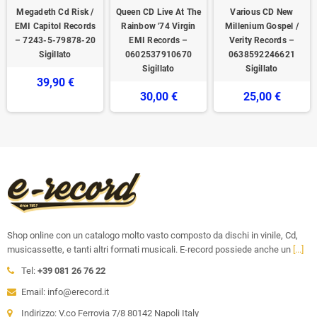
Megadeth ‎Cd Risk /
Queen CD Live At The
Various CD New
EMI Capitol Records
Rainbow '74 Virgin
Millenium Gospel /
‎– 7243-5-79878-20
EMI Records –
Verity Records –
Sigillato
0602537910670
0638592246621
Sigillato
Sigillato
39,90 €
30,00 €
25,00 €
Shop online con un catalogo molto vasto composto da dischi in vinile, Cd,
musicassette, e tanti altri formati musicali. E-record possiede anche un
[...]
Tel:
+39 081 26 76 22
Email: info@erecord.it
Indirizzo: V.co Ferrovia 7/8 80142 Napoli Italy