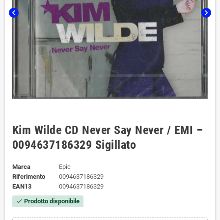
chevron_left
chevron_right
Kim Wilde CD Never Say Never / EMI –
0094637186329 Sigillato
Marca
Epic
Riferimento
0094637186329
EAN13
0094637186329
Prodotto disponibile
check