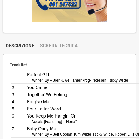
DESCRIZIONE
SCHEDA TECNICA
Tracklist
1
Perfect Girl
Written By –
Jörn-Uwe Fahrenkrog-Petersen
,
Ricky Wilde
2
You Came
3
Together We Belong
4
Forgive Me
5
Four Letter Word
6
You Keep Me Hangin' On
Vocals [Featuring] –
Nena*
7
Baby Obey Me
Written By –
Jeff Coplan
,
Kim Wilde
,
Ricky Wilde
,
Robert Ellis Or