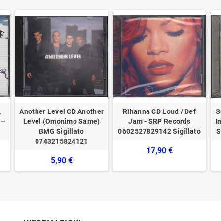
,
Another Level CD Another
Rihanna CD Loud / Def
S
 –
Level (Omonimo Same)
Jam - SRP Records
I
BMG Sigillato
‎0602527829142 Sigillato
‎
0743215824121
17,90 €
5,90 €