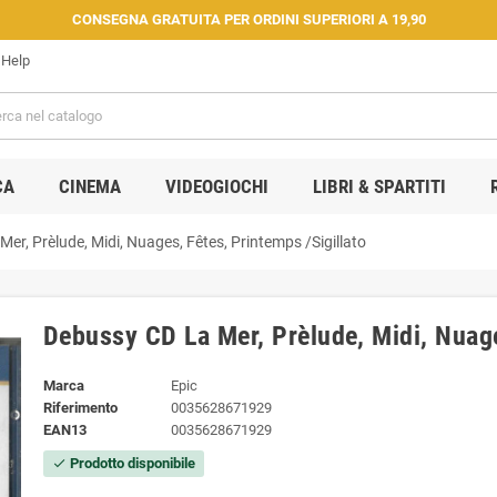
CONSEGNA GRATUITA PER ORDINI SUPERIORI A 19,90
Help
CA
CINEMA
VIDEOGIOCHI
LIBRI & SPARTITI
er, Prèlude, Midi, Nuages, Fêtes, Printemps /Sigillato
Debussy CD La Mer, Prèlude, Midi, Nuage
Marca
Epic
Riferimento
0035628671929
EAN13
0035628671929
Prodotto disponibile
check