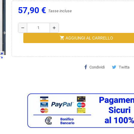
57,90 €
Tasse incluse
remove
add
shopping_cart
AGGIUNGI AL CARRELLO
ut_map
Condividi
Twitta