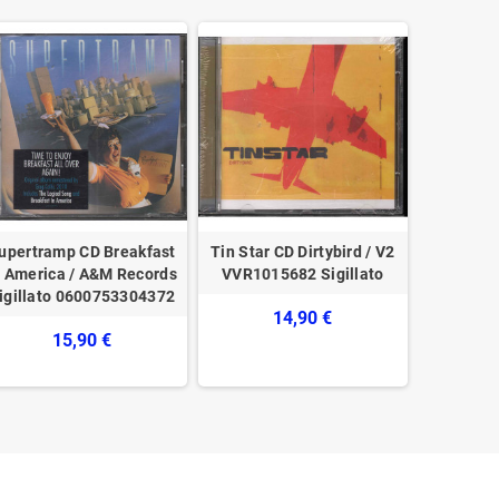
upertramp CD Breakfast
Tin Star CD Dirtybird / V2
Macy Gray
n America / A&M Records
‎VVR1015682 Sigillato
‎– EPC 50
Sigillato 0600753304372
14,90 €
15,90 €