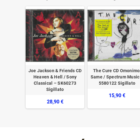
oety Of
Joe Jackson & Friends CD
The Cure CD Omonimo
355 64502
Heaven & Hell / Sony
Same / Spectrum Music
illato
Classical – SK60273
5580122 Sigillato
Sigillato
€
15,90 €
28,90 €