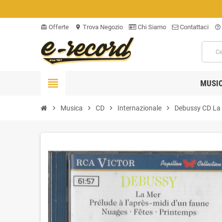
Offerte
Trova Negozio
Chi Siamo
Contattaci
card_giftcard
location_on
help_outline
view_headline
MUSI
chevron_right
Musica
chevron_right
CD
chevron_right
Internazionale
chevron_right
Debussy CD La M