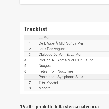
Tracklist
La Mer
1
De L'Aube À Midi Sur La Mer
2
Jeux Des Vagues
3
Dialogue Du Vent Et La Mer
4
Prèlude À L'Après-Midi D'Un Faune
5
Nuages
6
Fêtes (from Nocturnes)
Printemps - Symphonic Suite
7
Très Modéré
8
Modéré
16 altri prodotti della stessa categoria: