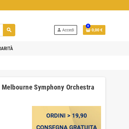
0
search
person
Accedi
0,00 €
RARITÀ
The Melbourne Symphony Orchestra