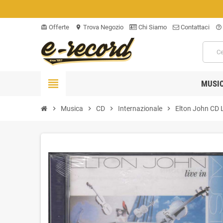
Offerte
Trova Negozio
Chi Siamo
Contattaci
card_giftcard
location_on
help_outline
view_headline
MUSI
chevron_right
Musica
chevron_right
CD
chevron_right
Internazionale
chevron_right
Elton John ‎CD 