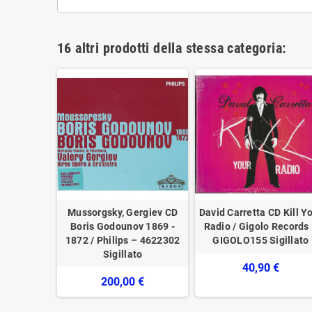
16 altri prodotti della stessa categoria:
melter /
Mussorgsky, Gergiev CD
David Carretta CD Kill Y
 CD 462
Boris Godounov 1869 -
Radio / Gigolo Records
o
1872 / Philips – 4622302
GIGOLO155 Sigillato
Sigillato
€
40,90 €
200,00 €