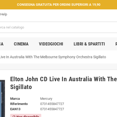
CONSEGNA GRATUITA PER ORDINI SUPERIORI A 19,90
Help
CA
CINEMA
VIDEOGIOCHI
LIBRI & SPARTITI
Live In Australia With The Melbourne Symphony Orchestra Sigillato
Elton John ‎CD Live In Australia With 
Sigillato
Marca
Mercury ‎
Riferimento
0731455847727
EAN13
0731455847727
Non disponibile
block