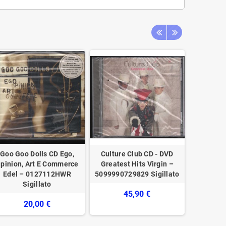
Goo Goo Dolls CD Ego,
Culture Club CD - DVD
Simple M
pinion, Art E Commerce
Greatest Hits Virgin –
White 05
Edel – 0127112HWR
5099990729829 Sigillato
Record
Sigillato
45,90 €
20,00 €