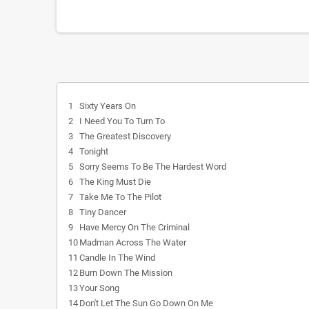
1
Sixty Years On
2
I Need You To Turn To
3
The Greatest Discovery
4
Tonight
5
Sorry Seems To Be The Hardest Word
6
The King Must Die
7
Take Me To The Pilot
8
Tiny Dancer
9
Have Mercy On The Criminal
10
Madman Across The Water
11
Candle In The Wind
12
Burn Down The Mission
13
Your Song
14
Don't Let The Sun Go Down On Me