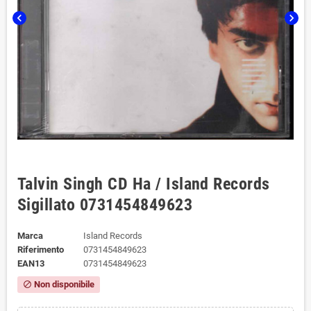
chevron_left
chevron_right
Talvin Singh CD Ha / Island Records
Sigillato 0731454849623
Marca
Island Records
Riferimento
0731454849623
EAN13
0731454849623
Non disponibile
block