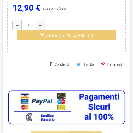
12,90 €
Tasse incluse
remove
add
shopping_cart
AGGIUNGI AL CARRELLO
Condividi
Twitta
Pinterest