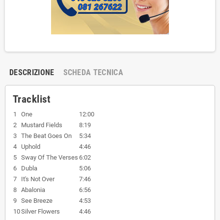
DESCRIZIONE
SCHEDA TECNICA
Tracklist
1
One
12:00
2
Mustard Fields
8:19
3
The Beat Goes On
5:34
4
Uphold
4:46
5
Sway Of The Verses
6:02
6
Dubla
5:06
7
It's Not Over
7:46
8
Abalonia
6:56
9
See Breeze
4:53
10
Silver Flowers
4:46