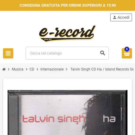
CONSEGNA GRATUITA PER ORDINI SUPERIORI A 19,90
person
Accedi
0
view_headline
search
chevron_right
chevron_right
chevron_right
chevron_right
Musica
CD
Internazionale
Talvin Singh CD Ha / Island Records S