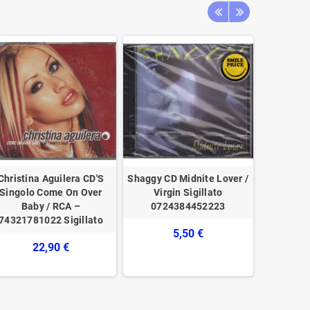
Christina Aguilera CD'S
Shaggy CD Midnite Lover /
G. Verd
Singolo Come On Over
Virgin Sigillato
Destino, 
Baby / RCA –
0724384452223
Atti L
74321781022 Sigillato
Frances
5,50 €
22,90 €