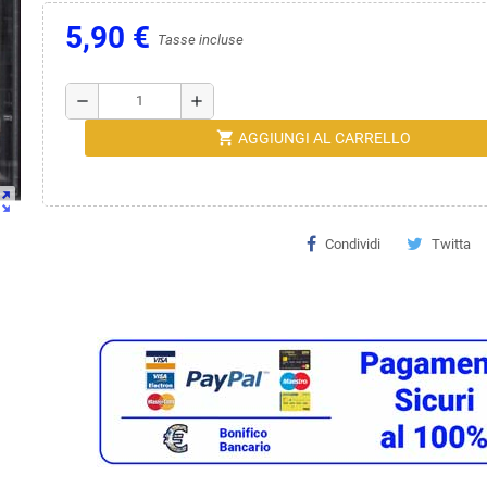
5,90 €
Tasse incluse
remove
add
shopping_cart
AGGIUNGI AL CARRELLO
ut_map
Condividi
Twitta