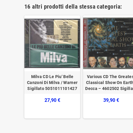
16 altri prodotti della stessa categoria:
do CD
Milva CD Le Piu' Belle
Various CD The Greate
et Records
Canzoni Di Milva / Warner
Classical Show On Earth
gillato
Sigillato 5051011101427
Decca – 4602502 Sigilla
€
27,90 €
39,90 €