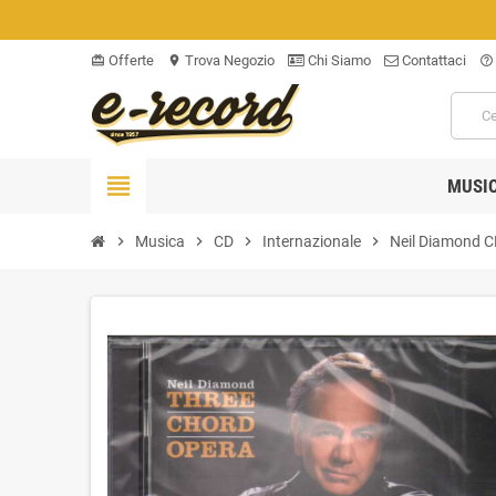
Offerte
Trova Negozio
Chi Siamo
Contattaci
card_giftcard
location_on
help_outline
view_headline
MUSI
chevron_right
Musica
chevron_right
CD
chevron_right
Internazionale
chevron_right
Neil Diamond C