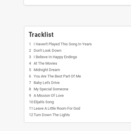
Tracklist
1
I Haven't Played This Song In Years
2
Don't Look Down
3
I Believe In Happy Endings
4
At The Movies
5
Midnight Dream
6
You Are The Best Part Of Me
7
Baby Let's Drive
8
My Special Someone
9
A Mission Of Love
10
Elijah's Song
11
Leave A Little Room For God
12
Turn Down The Lights