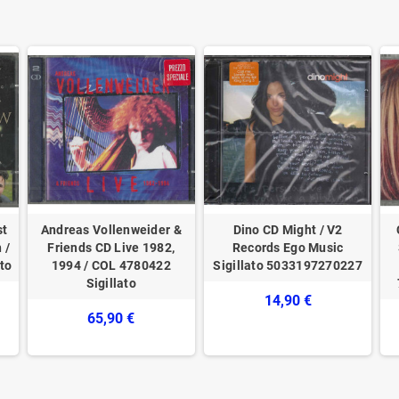
st
Andreas Vollenweider &
Dino CD Might / V2
 /
Friends CD Live 1982,
Records Ego Music
to
1994 / COL 4780422
Sigillato 5033197270227
Sigillato
14,90 €
65,90 €