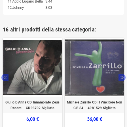
11
Addio Lugano Bella
3:44
12
Johnny
3:03
16 altri prodotti della stessa categoria:
Giulio D'Anna CD Innamorato Zeus
Michele Zarrillo CD Il Vincitore Non
Record – GD93702 Sigillato
C'E S4 – 4981529 Sigillato
6,00 €
36,00 €