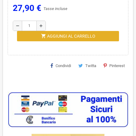
27,90 €
Tasse incluse
remove
add
shopping_cart
AGGIUNGI AL CARRELLO
Condividi
Twitta
Pinterest