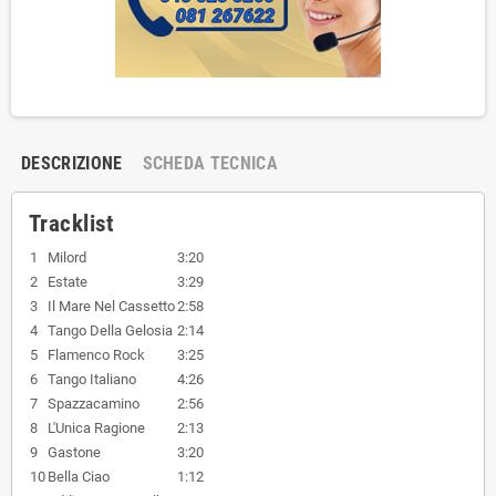
DESCRIZIONE
SCHEDA TECNICA
Tracklist
1
Milord
3:20
2
Estate
3:29
3
Il Mare Nel Cassetto
2:58
4
Tango Della Gelosia
2:14
5
Flamenco Rock
3:25
6
Tango Italiano
4:26
7
Spazzacamino
2:56
8
L'Unica Ragione
2:13
9
Gastone
3:20
10
Bella Ciao
1:12