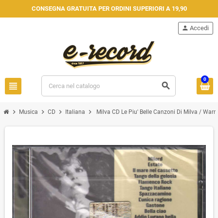
CONSEGNA GRATUITA PER ORDINI SUPERIORI A 19,90
person
Accedi
0
view_headline
search
chevron_right
chevron_right
chevron_right
chevron_right
Musica
CD
Italiana
Milva CD Le Piu' Belle Canzoni Di Milva / War