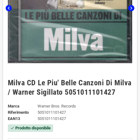
chevron_left
chevron_right
Milva CD Le Piu' Belle Canzoni Di Milva
/ Warner Sigillato 5051011101427
Marca
Warner Bros. Records
Riferimento
5051011101427
EAN13
5051011101427
Prodotto disponibile
check