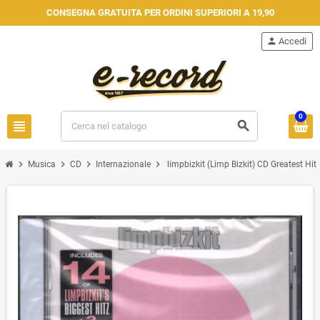
CONSEGNA GRATUITA PER ORDINI SUPERIORI A 19,90
person
Accedi
0
view_headline
search
chevron_right
chevron_right
chevron_right
chevron_right
Musica
CD
Internazionale
limpbizkit (Limp Bizkit) CD Greatest Hi