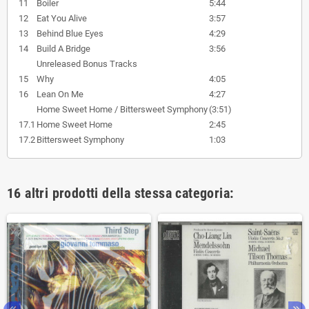
11
Boiler
5:44
12
Eat You Alive
3:57
13
Behind Blue Eyes
4:29
14
Build A Bridge
3:56
Unreleased Bonus Tracks
15
Why
4:05
16
Lean On Me
4:27
Home Sweet Home / Bittersweet Symphony
(3:51)
17.1
Home Sweet Home
2:45
17.2
Bittersweet Symphony
1:03
16 altri prodotti della stessa categoria: