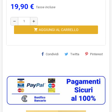
19,90 €
Tasse incluse
remove
add
shopping_cart
AGGIUNGI AL CARRELLO
Condividi
Twitta
Pinterest