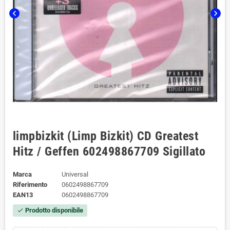
chevron_left
chevron_right
limpbizkit (Limp Bizkit) CD Greatest
Hitz / Geffen 602498867709 Sigillato
Marca
Universal
Riferimento
0602498867709
EAN13
0602498867709
Prodotto disponibile
check