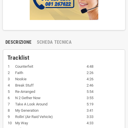
DESCRIZIONE
SCHEDA TECNICA
Tracklist
1
Counterfeit
4:48
2
Faith
2:26
3
Nookie
4:26
4
Break Stuff
2:46
5
Re-Arranged
5:54
6
N 2 Gether Now
3:55
7
Take A Look Around
5:19
8
My Generation
3:41
9
Rollin' (Air Raid Vehicle)
3:33
10
My Way
4:33