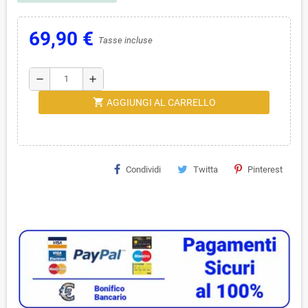
69,90 €
Tasse incluse
remove
add
shopping_cart
AGGIUNGI AL CARRELLO
Condividi
Twitta
Pinterest