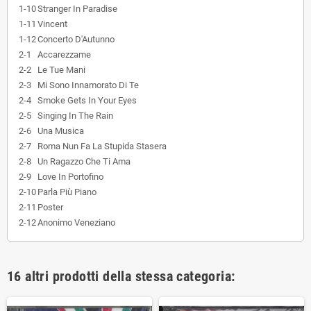
1-10
Stranger In Paradise
1-11
Vincent
1-12
Concerto D'Autunno
2-1
Accarezzame
2-2
Le Tue Mani
2-3
Mi Sono Innamorato Di Te
2-4
Smoke Gets In Your Eyes
2-5
Singing In The Rain
2-6
Una Musica
2-7
Roma Nun Fa La Stupida Stasera
2-8
Un Ragazzo Che Ti Ama
2-9
Love In Portofino
2-10
Parla Più Piano
2-11
Poster
2-12
Anonimo Veneziano
16 altri prodotti della stessa categoria: