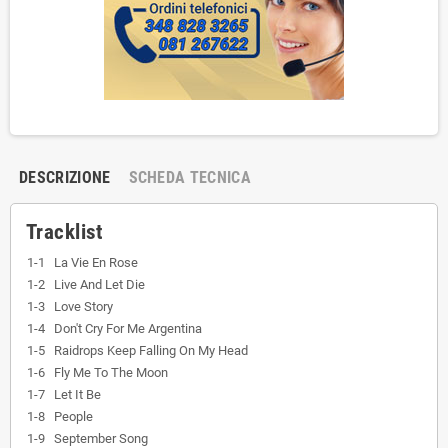
DESCRIZIONE
SCHEDA TECNICA
Tracklist
1-1
La Vie En Rose
1-2
Live And Let Die
1-3
Love Story
1-4
Don't Cry For Me Argentina
1-5
Raidrops Keep Falling On My Head
1-6
Fly Me To The Moon
1-7
Let It Be
1-8
People
1-9
September Song