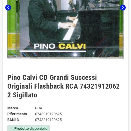
chevron_left
chevron_right
Pino Calvi CD Grandi Successi
Originali Flashback RCA ‎74321912062
2 Sigillato
Marca
RCA
Riferimento
0743219120625
EAN13
0743219120625
Prodotto disponibile
check