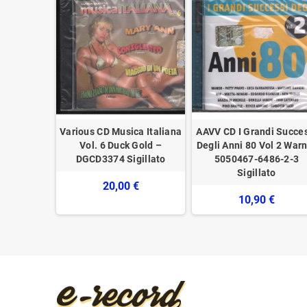
zza Libro -
Various CD Musica Italiana
AAVV CD I Grandi Succe
o Masini
Vol. 6 Duck Gold –
Degli Anni 80 Vol 2 War
DGCD3374 Sigillato
5050467-6486-2-3
Sigillato
€
20,00 €
10,90 €