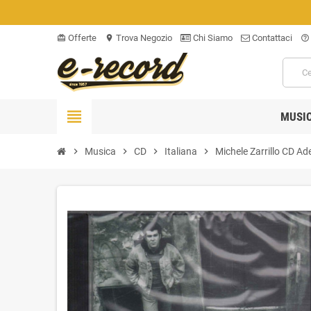
Offerte
Trova Negozio
Chi Siamo
Contattaci
card_giftcard
location_on
help_outline
view_headline
MUSI
chevron_right
Musica
chevron_right
CD
chevron_right
Italiana
chevron_right
Michele Zarrillo CD A