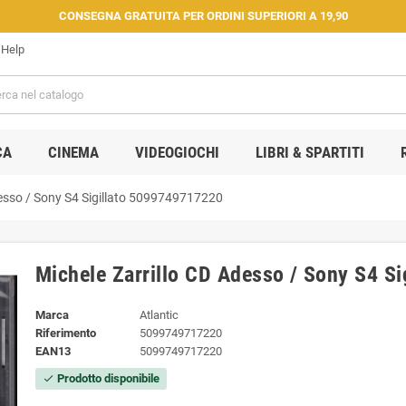
CONSEGNA GRATUITA PER ORDINI SUPERIORI A 19,90
Help
CA
CINEMA
VIDEOGIOCHI
LIBRI & SPARTITI
desso / Sony S4 Sigillato 5099749717220
Michele Zarrillo CD Adesso / Sony S4 S
Marca
Atlantic
Riferimento
5099749717220
EAN13
5099749717220
Prodotto disponibile
check