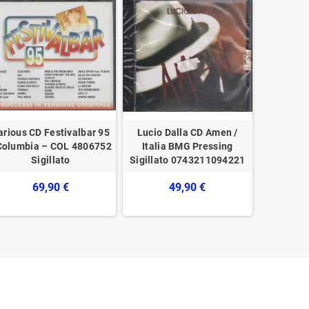
arious CD Festivalbar 95
Lucio Dalla CD Amen /
Maria
Columbia – COL 4806752
Italia BMG Pressing
Scema Io
Sigillato
‎Sigillato 0743211094221
Bebas Re
69,90 €
49,90 €