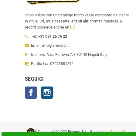
Shop online con un catalogo molto vasto composto da dischi
in vinile, Cd, musicassette, e tanti altri formati musicali. E-
record possiede anche un
[...]
Tel:
+39 081 26 76 22
Email: info@erecord.it
Indirizzo: V.co Ferrovia 7/8 80142 Napoli Italy
Partita Iva: 07073581212
SEGUICI
Facebook
Instagram
Copyright © 2023
Erecord Srl
| Powered by
Fullprofit