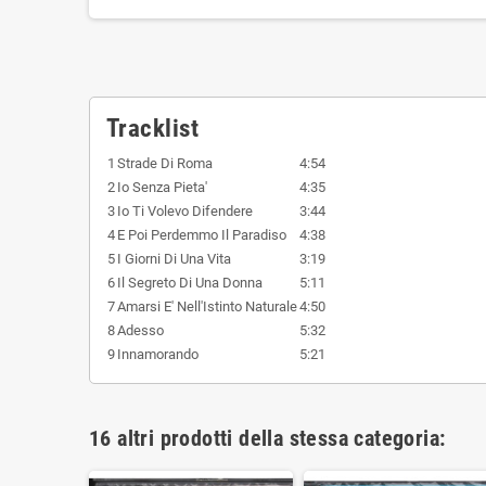
Tracklist
1
Strade Di Roma
4:54
2
Io Senza Pieta'
4:35
3
Io Ti Volevo Difendere
3:44
4
E Poi Perdemmo Il Paradiso
4:38
5
I Giorni Di Una Vita
3:19
6
Il Segreto Di Una Donna
5:11
7
Amarsi E' Nell'Istinto Naturale
4:50
8
Adesso
5:32
9
Innamorando
5:21
16 altri prodotti della stessa categoria: