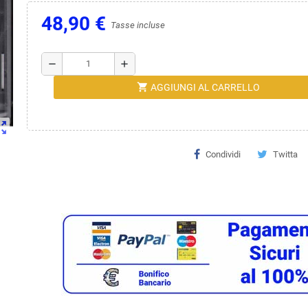
48,90 €
Tasse incluse
remove
add
shopping_cart
AGGIUNGI AL CARRELLO
ut_map
Condividi
Twitta