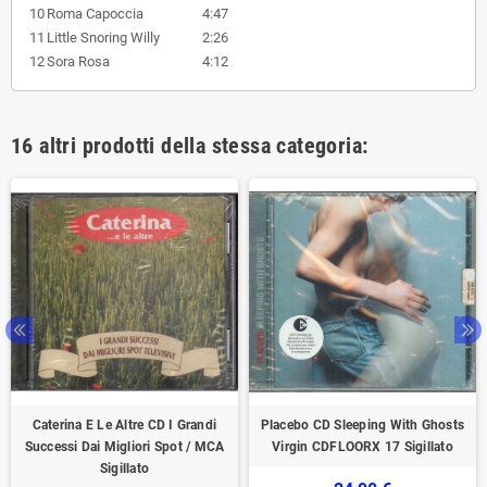
10
Roma Capoccia
4:47
11
Little Snoring Willy
2:26
12
Sora Rosa
4:12
16 altri prodotti della stessa categoria:
Caterina E Le Altre CD I Grandi
Placebo CD Sleeping With Ghosts
Successi Dai Migliori Spot / MCA
Virgin CDFLOORX 17 Sigillato
‎Sigillato