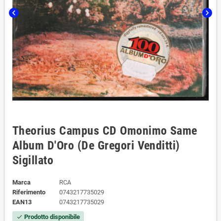
chevron_left
chevron_right
Theorius Campus CD Omonimo Same
Album D'Oro (De Gregori Venditti)
Sigillato
Marca
RCA
Riferimento
0743217735029
EAN13
0743217735029
Prodotto disponibile
check