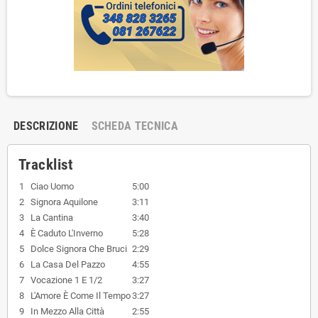
DESCRIZIONE
SCHEDA TECNICA
Tracklist
1
Ciao Uomo
5:00
2
Signora Aquilone
3:11
3
La Cantina
3:40
4
È Caduto L'Inverno
5:28
5
Dolce Signora Che Bruci
2:29
6
La Casa Del Pazzo
4:55
7
Vocazione 1 E 1/2
3:27
8
L'Amore È Come Il Tempo
3:27
9
In Mezzo Alla Città
2:55