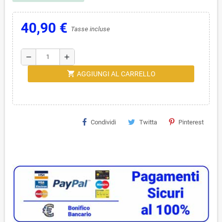
40,90 €
Tasse incluse
remove
add
shopping_cart
AGGIUNGI AL CARRELLO
Condividi
Twitta
Pinterest