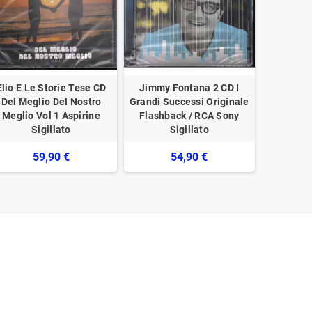
Elio E Le Storie Tese CD
Jimmy Fontana 2 CD I
Massim
Del Meglio Del Nostro
Grandi Successi Originale
Napoli E
Meglio Vol 1 Aspirine
Flashback / RCA Sony
Son
Sigillato
Sigillato
8869792
59,90 €
54,90 €