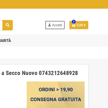
0
search
person
Accedi
0,00 €
RARITÀ
E a Secco Nuovo 0743212648928