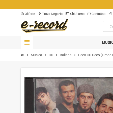
Offerte
Trova Negozio
Chi Siamo
Contattaci
card_giftcard
location_on
help_outline
view_headline
MUSI
chevron_right
Musica
chevron_right
CD
chevron_right
Italiana
chevron_right
Deco CD Deco (Omoni