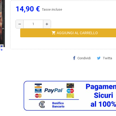
14,90 €
Tasse incluse
remove
add
shopping_cart
AGGIUNGI AL CARRELLO
ut_map
Condividi
Twitta