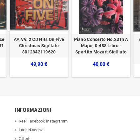
ice
AA.VV. 2 CD Hits On Five
Piano Concerto No.23 In A
81
Christmas Sigillato
Major, K.488 Libro -
8012842119620
Spartito Mozart Sigillato
49,90 €
40,00 €
INFORMAZIONI
Reel Facebook Instagramm
I nostri negozi
Offerte