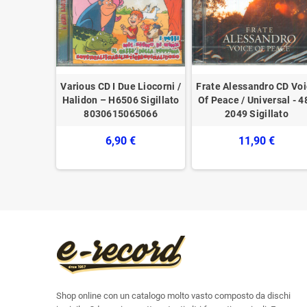
CD Fatti
Various CD I Due Liocorni /
Frate Alessandro CD Vo
ntic –
Halidon – H6506 Sigillato
Of Peace / Universal - 4
Sigillato
8030615065066
2049 Sigillato
€
6,90 €
11,90 €
Shop online con un catalogo molto vasto composto da dischi