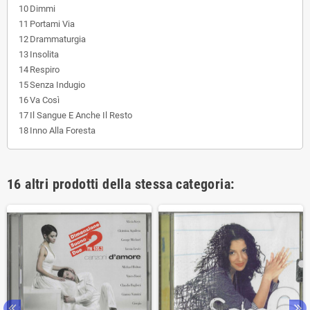
10
Dimmi
11
Portami Via
12
Drammaturgia
13
Insolita
14
Respiro
15
Senza Indugio
16
Va Così
17
Il Sangue E Anche Il Resto
18
Inno Alla Foresta
16 altri prodotti della stessa categoria: