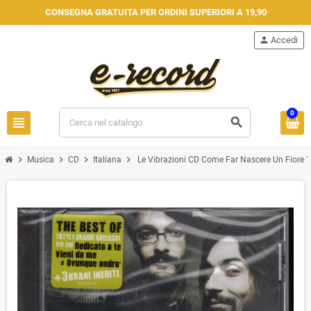
CONSEGNA GRATUITA PER ORDINI SUPERIORI A 19,90
person
Accedi
0
view_headline
search
chevron_right
chevron_right
chevron_right
chevron_right
Musica
CD
Italiana
Le Vibrazioni ‎CD Come Far Nascere Un Fiore Th