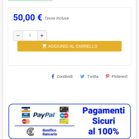
50,00 €
Tasse incluse
remove
add
shopping_cart
AGGIUNGI AL CARRELLO
Condividi
Twitta
Pinterest