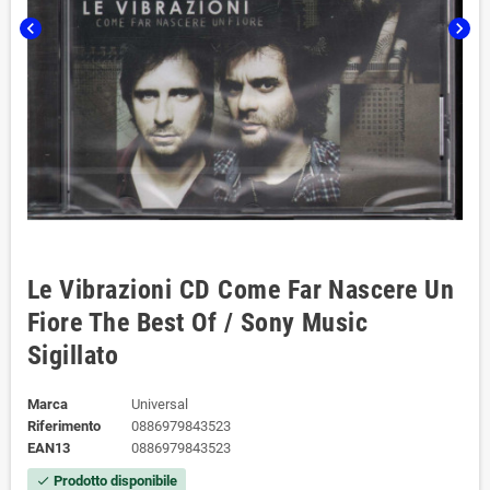
chevron_left
chevron_right
Le Vibrazioni ‎CD Come Far Nascere Un
Fiore The Best Of / Sony Music
Sigillato ‎
Marca
Universal
Riferimento
0886979843523
EAN13
0886979843523
Prodotto disponibile
check