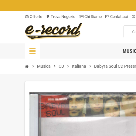
Offerte
Trova Negozio
Chi Siamo
Contattaci
card_giftcard
location_on
help_outline
view_headline
MUSI
chevron_right
Musica
chevron_right
CD
chevron_right
Italiana
chevron_right
Babyra Soul CD Prese