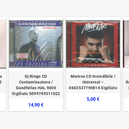
ro
Dj Ringo CD
Moreno CD Incredibile /
2
Contaminazione /
Universal –
R
Goodfellas HAL 9000
0602537790814 Sigillato
Sigillato 5099749311022
5,00 €
14,90 €