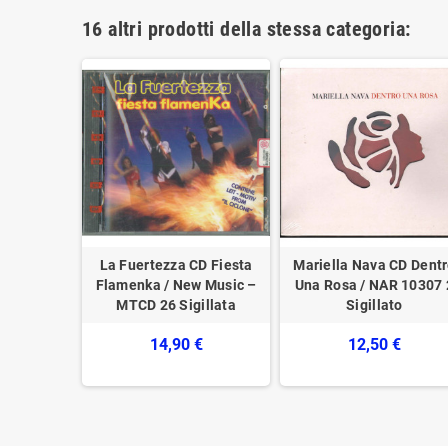
16 altri prodotti della stessa categoria:
CD Senza
La Fuertezza CD Fiesta
Mariella Nava ‎CD Dent
s Record –
Flamenka / New Music ‎–
Una Rosa / NAR 10307 
illato
MTCD 26 Sigillata
Sigillato
14,90 €
12,50 €