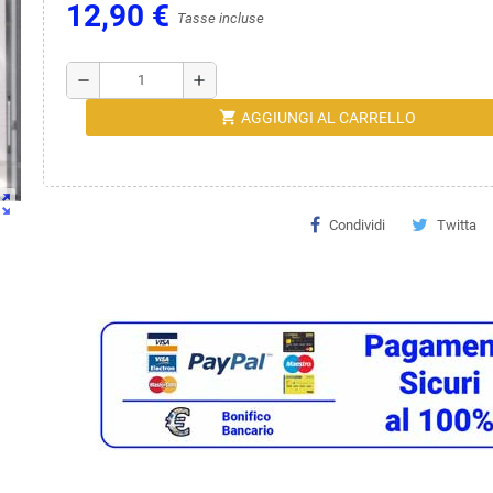
12,90 €
Tasse incluse
remove
add
shopping_cart
AGGIUNGI AL CARRELLO
ut_map
Condividi
Twitta