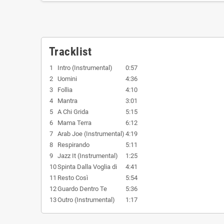
Tracklist
1
Intro (Instrumental)
0:57
2
Uomini
4:36
3
Follia
4:10
4
Mantra
3:01
5
A Chi Grida
5:15
6
Mama Terra
6:12
7
Arab Joe (Instrumental)
4:19
8
Respirando
5:11
9
Jazz It (Instrumental)
1:25
10
Spinta Dalla Voglia di
4:41
11
Resto Così
5:54
12
Guardo Dentro Te
5:36
13
Outro (Instrumental)
1:17