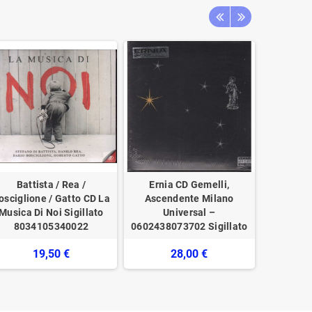
Battista / Rea /
Ernia CD Gemelli,
Super 
osciglione / Gatto CD La
Ascendente Milano
Same / V
Musica Di Noi Sigillato
Universal –
8034105340022
0602438073702 Sigillato
19,50 €
28,00 €