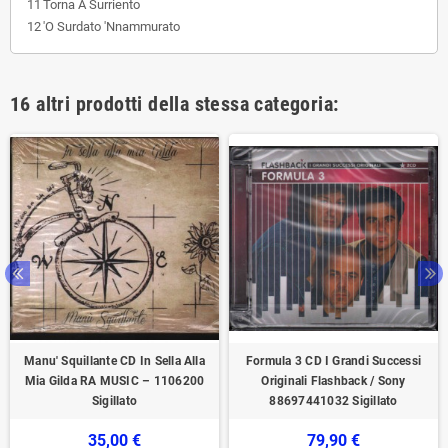
11
Torna A Surriento
12
'O Surdato 'Nnammurato
16 altri prodotti della stessa categoria:
Manu' Squillante CD In Sella Alla
Formula 3 CD I Grandi Successi
Mia Gilda RA MUSIC – 1106200
Originali Flashback / Sony
Sigillato
88697441032 Sigillato
35,00 €
79,90 €