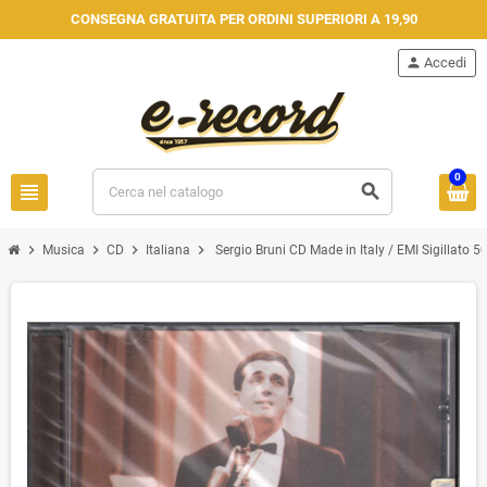
CONSEGNA GRATUITA PER ORDINI SUPERIORI A 19,90
person
Accedi
0
view_headline
search
chevron_right
chevron_right
chevron_right
chevron_right
Musica
CD
Italiana
Sergio Bruni CD Made in Italy / EMI Sigillat