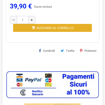
39,90 €
Tasse incluse
remove
add
shopping_cart
AGGIUNGI AL CARRELLO
Condividi
Twitta
Pinterest