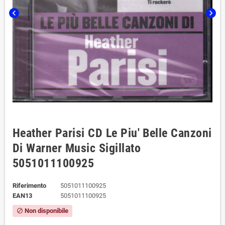
chevron_left
chevron_right
Heather Parisi CD Le Piu' Belle Canzoni
Di Warner Music Sigillato
5051011100925
Riferimento
5051011100925
EAN13
5051011100925
Non disponibile
block