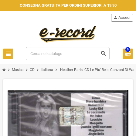
CONSEGNA GRATUITA PER ORDINI SUPERIORI A 19,90
person
Accedi
0
view_headline
search
chevron_right
chevron_right
chevron_right
chevron_right
Musica
CD
Italiana
Heather Parisi CD Le Piu' Belle Canzoni Di W