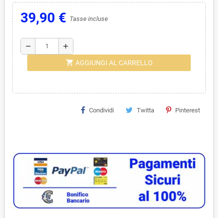
39,90 €
Tasse incluse
remove
add
shopping_cart
AGGIUNGI AL CARRELLO
Condividi
Twitta
Pinterest