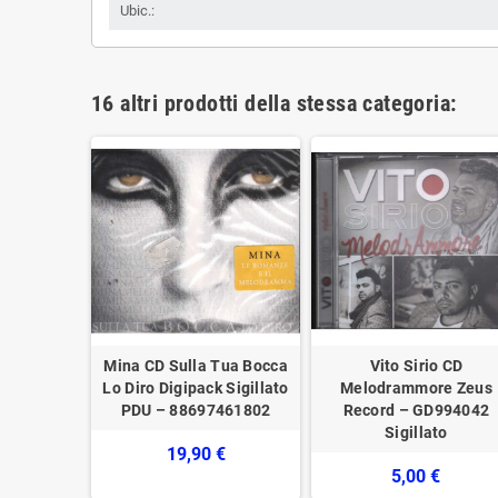
Ubic.:
16 altri prodotti della stessa categoria:
io CD In
Mina CD Sulla Tua Bocca
Vito Sirio CD
icordi –
Lo Diro Digipack Sigillato
Melodrammore Zeus
igillato
PDU – 88697461802
Record – GD994042
Sigillato
€
19,90 €
5,00 €