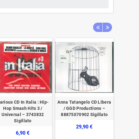
arious CD In Italia : Hip-
Anna Tatangelo CD Libera
Angelo
Hop Smash Hits 3 /
/ GGD Productions –
Canta Yea
Universal – 3743832
88875070902 Sigillato
Liriche
Sigillato
29,90 €
6,90 €
1