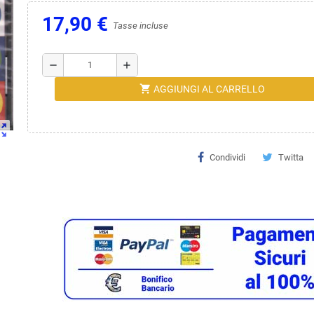
17,90 €
Tasse incluse
remove
add
shopping_cart
AGGIUNGI AL CARRELLO
ut_map
Condividi
Twitta