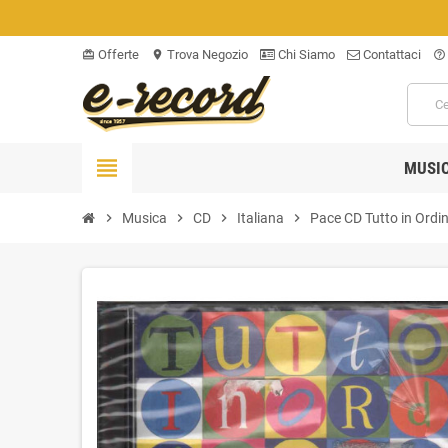
Offerte
Trova Negozio
Chi Siamo
Contattaci
card_giftcard
location_on
help_outline
view_headline
MUSI
chevron_right
Musica
chevron_right
CD
chevron_right
Italiana
chevron_right
Pace CD Tutto in Ordi