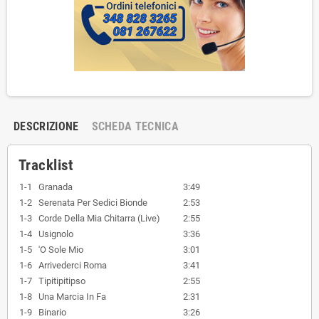
DESCRIZIONE
SCHEDA TECNICA
Tracklist
1-1
Granada
3:49
1-2
Serenata Per Sedici Bionde
2:53
1-3
Corde Della Mia Chitarra (Live)
2:55
1-4
Usignolo
3:36
1-5
'O Sole Mio
3:01
1-6
Arrivederci Roma
3:41
1-7
Tipitipitipso
2:55
1-8
Una Marcia In Fa
2:31
1-9
Binario
3:26