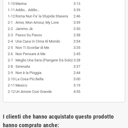
1-10
Marina
3:13
1-11
Addio... Addio...
3:39
1-12
Roma Nun Fa' la Stupida Stasera
2:46
2-1
Amor, Mon Amour, My Love
3:39
2-2
Jammo Jà
3:30
2-3
Passo Su Passo
2:58
2-4
Una Casa In Cima Al Mondo
3:54
2-5
Non Ti Scordar di Me
3:35
2-6
Non Pensare A Me
2:45
2-7
Meglio Una Sera (Piangere Da Solo)
3:28
2-8
Serenata
3:37
2-9
Non è la Pioggia
2:44
2-10
La Cosa Più Bella
3:00
2-11
Mexico
5:19
2-12
Un Amore Così Grande
4:55
I clienti che hanno acquistato questo prodotto
hanno comprato anche: