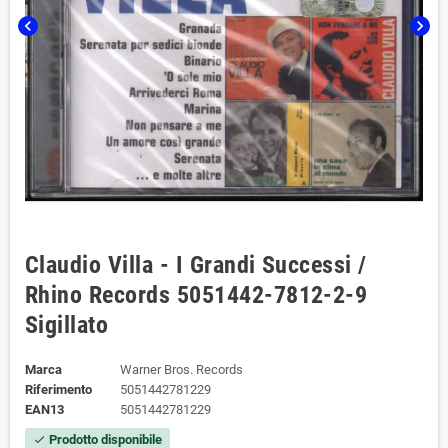
chevron_left
chevron_right
Claudio Villa - I Grandi Successi /
Rhino Records 5051442-7812-2-9
Sigillato
Marca
Warner Bros. Records
Riferimento
5051442781229
EAN13
5051442781229
Prodotto disponibile
check