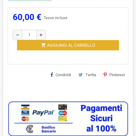
60,00 €
Tasse incluse
remove
add
shopping_cart
AGGIUNGI AL CARRELLO
Condividi
Twitta
Pinterest