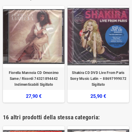
Fiorella Mannoia CD Omonimo
Shakira CD DVD Live From Paris
Same / Ricordi 74321894442
Sony Music Latin – 88697999072
Indimenticabili Sigillato
Sigillato
27,90 €
25,90 €
16 altri prodotti della stessa categoria: