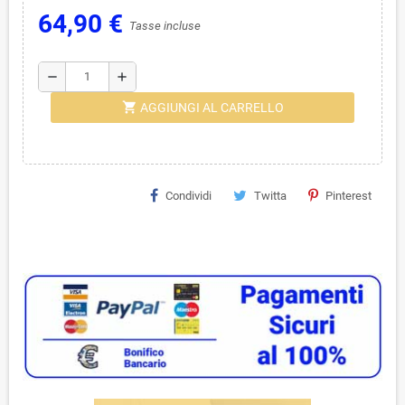
64,90 €
Tasse incluse
remove
add
shopping_cart
AGGIUNGI AL CARRELLO
Condividi
Twitta
Pinterest