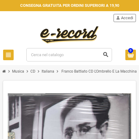
CONSEGNA GRATUITA PER ORDINI SUPERIORI A 19,90
person
Accedi
0
view_headline
search
chevron_right
chevron_right
chevron_right
chevron_right
Musica
CD
Italiana
Franco Battiato CD L'Ombrello E La Macchina D