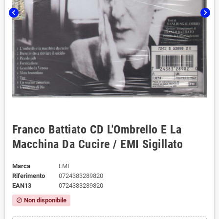
chevron_left
chevron_right
Franco Battiato CD L'Ombrello E La
Macchina Da Cucire / EMI Sigillato
Marca
EMI
Riferimento
0724383289820
EAN13
0724383289820
Non disponibile
block