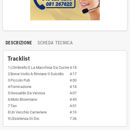
DESCRIZIONE
SCHEDA TECNICA
Tracklist
1
L'Ombrello E La Macchina Da Cucire
4:18
2
Breve Invito A Rinviare Il Suicidio
4:17
3
Piccolo Pub
4:00
4
Fornicazione
4:18
5
Gesualdo Da Venosa
4:07
6
Moto Browniano
4:45
7
Tao
4:01
8
Un Vecchio Cameriere
4:10
9
L'Esistenza Di Dio
7:36