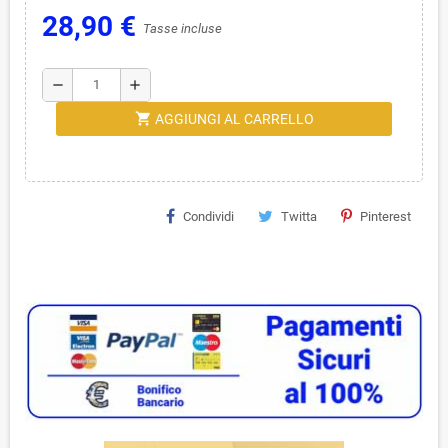
28,90 €
Tasse incluse
remove
add
shopping_cart
AGGIUNGI AL CARRELLO
Condividi
Twitta
Pinterest