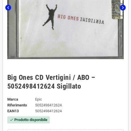
chevron_left
chevron_right
Big Ones CD Vertigini / ABO –
5052498412624 Sigillato
Marca
Epic
Riferimento
5052498412624
EAN13
5052498412624
Prodotto disponibile
check