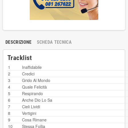
DESCRIZIONE
SCHEDA TECNICA
Tracklist
1
Inaffidabile
2
Credici
3
Grido Al Mondo
4
Quale Felicità
5
Respirando
6
Anche Dio Lo Sa
7
Cieli Lividi
8
Vertigini
9
Cosa Rimane
10
Stessa Follia