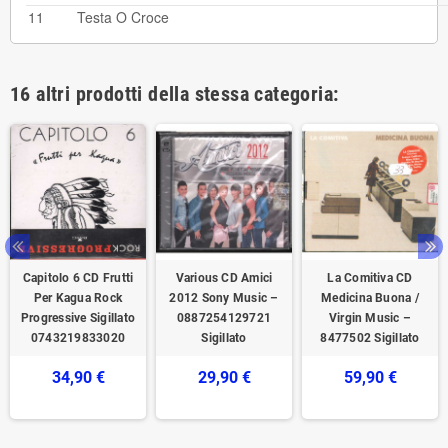
11
Testa O Croce
16 altri prodotti della stessa categoria:
Capitolo 6 ‎‎‎CD Frutti
Various CD Amici
La Comitiva CD
Per Kagua Rock
2012 Sony Music –
Medicina Buona /
Progressive Sigillato
0887254129721
Virgin Music ‎–
0743219833020
Sigillato
8477502 Sigillato
34,90 €
29,90 €
59,90 €