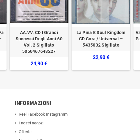
Fa
AA.VV. CD I Grandi
La Pina E Soul Kingdom
V
–
Successi Degli Anni 60
CD Cora / Universal –
Pa
Vol. 2 Sigillato
5435032 Sigillato
5050467648227
22,90 €
24,90 €
INFORMAZIONI
Reel Facebook Instagramm
I nostri negozi
Offerte