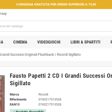
CONSEGNA GRATUITA PER ORDINI SUPERIORI A 19,90
Help
CA
CINEMA
VIDEOGIOCHI
LIBRI & SPARTITI
randi Successi Originali Flashback / Ricordi ‎Sigillato
Fausto Papetti 2 CD I Grandi Successi Or
‎Sigillato
Marca
Ricordi
Riferimento
0743217513528
EAN13
0743217513528
Prodotto disponibile
check