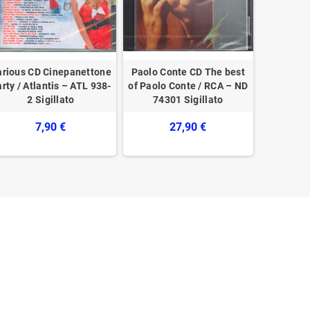
arious CD Cinepanettone
Paolo Conte CD The best
Brunella 
rty / Atlantis – ATL 938-
of Paolo Conte / RCA ‎– ND
Amore 
2 Sigillato
74301 Sigillato
7,90 €
27,90 €
1