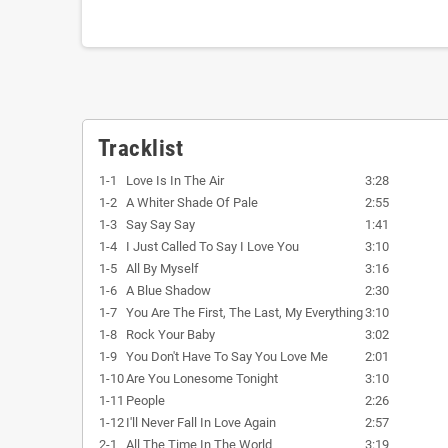
Tracklist
1-1
Love Is In The Air
3:28
1-2
A Whiter Shade Of Pale
2:55
1-3
Say Say Say
1:41
1-4
I Just Called To Say I Love You
3:10
1-5
All By Myself
3:16
1-6
A Blue Shadow
2:30
1-7
You Are The First, The Last, My Everything
3:10
1-8
Rock Your Baby
3:02
1-9
You Don't Have To Say You Love Me
2:01
1-10
Are You Lonesome Tonight
3:10
1-11
People
2:26
1-12
I'll Never Fall In Love Again
2:57
2-1
All The Time In The World
3:19