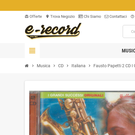
Offerte
Trova Negozio
Chi Siamo
Contattaci
card_giftcard
location_on
help_outline
view_headline
MUSI
chevron_right
Musica
chevron_right
CD
chevron_right
Italiana
chevron_right
Fausto Papetti 2 CD I G