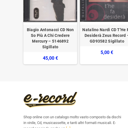
stetica /
Biagio Antonacci CD Non
Natalino Nardi CD T'He 
18546 2
So Più A Chi Credere
Desiderà Zeus Record 
o
Mercury – 5146892
GD93582 Sigillato
Sigillato
€
5,00 €
45,00 €
Shop online con un catalogo molto vasto composto da dischi
in vinile, Cd, musicassette, e tanti altri formati musicali. E-