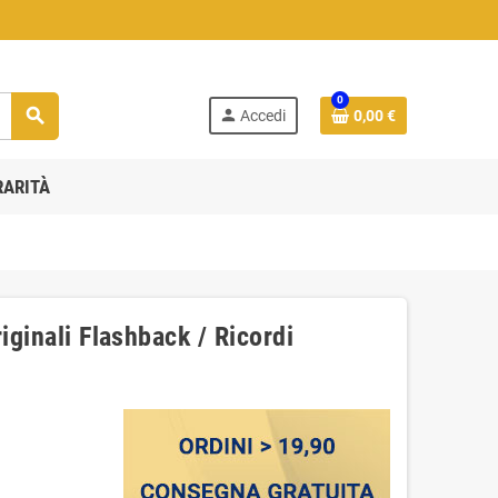
0
search
person
Accedi
0,00 €
RARITÀ
iginali Flashback / Ricordi