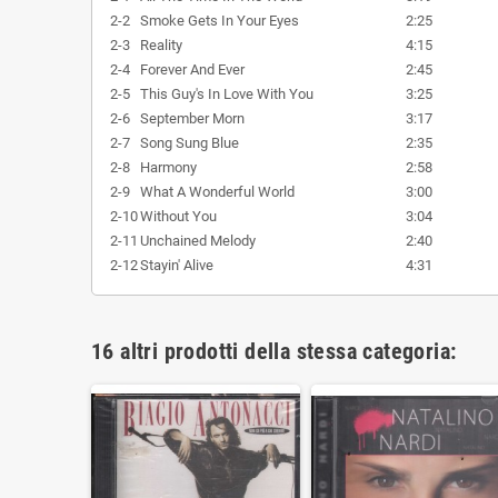
2-2
Smoke Gets In Your Eyes
2:25
2-3
Reality
4:15
2-4
Forever And Ever
2:45
2-5
This Guy's In Love With You
3:25
2-6
September Morn
3:17
2-7
Song Sung Blue
2:35
2-8
Harmony
2:58
2-9
What A Wonderful World
3:00
2-10
Without You
3:04
2-11
Unchained Melody
2:40
2-12
Stayin' Alive
4:31
16 altri prodotti della stessa categoria: