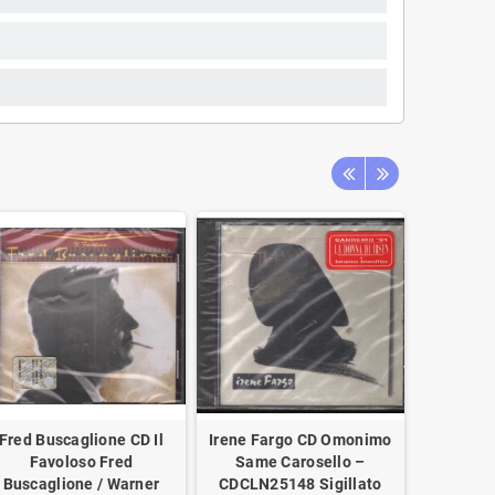
Fred Buscaglione CD Il
Irene Fargo CD Omonimo
Tirom
Favoloso Fred
Same Carosello –
Descrizio
Buscaglione / Warner
CDCLN25148 Sigillato
EMI Vi