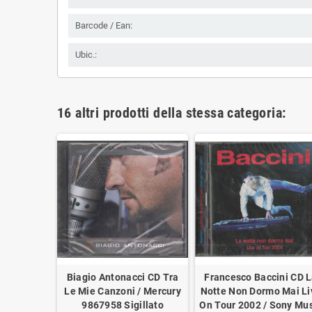
Barcode / Ean:
Ubic.:
16 altri prodotti della stessa categoria:
Di Latte
Biagio Antonacci CD Tra
Francesco Baccini CD 
 30040
Le Mie Canzoni / Mercury
Notte Non Dormo Mai Li
o
‎9867958 Sigillato
On Tour 2002 / Sony Mu