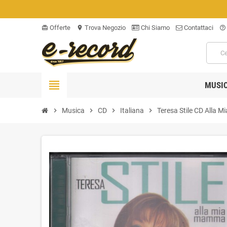
Offerte
Trova Negozio
Chi Siamo
Contattaci
card_giftcard
location_on
help_outline
view_headline
MUSI
chevron_right
Musica
chevron_right
CD
chevron_right
Italiana
chevron_right
Teresa Stile CD Alla 