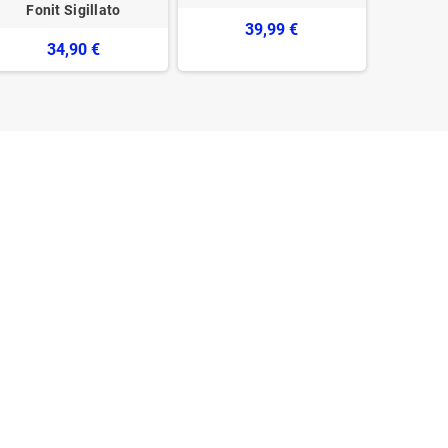
Fonit ‎Sigillato
072
39,99 €
34,90 €