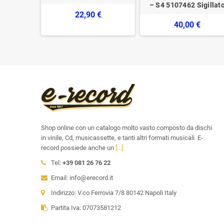
– S4 5107462 Sigillat
€
22,90 €
40,00 €
Shop online con un catalogo molto vasto composto da dischi
in vinile, Cd, musicassette, e tanti altri formati musicali. E-
record possiede anche un
[...]
Tel:
+39 081 26 76 22
Email: info@erecord.it
Indirizzo: V.co Ferrovia 7/8 80142 Napoli Italy
Partita Iva: 07073581212