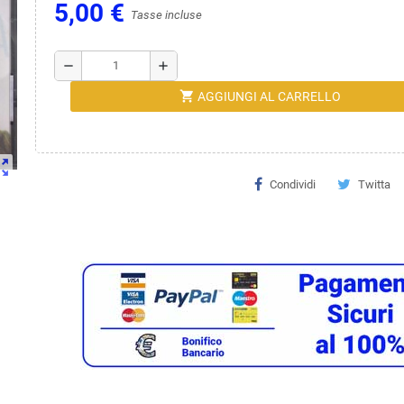
5,00 €
Tasse incluse
remove
add
shopping_cart
AGGIUNGI AL CARRELLO
ut_map
Condividi
Twitta