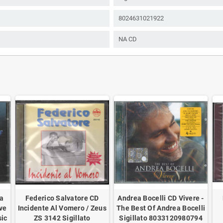
8024631021922
NA CD
La
Federico Salvatore CD
Andrea Bocelli CD Vivere -
ve
Incidente Al Vomero / Zeus
The Best Of Andrea Bocelli
sic
ZS 3142 Sigillato
Sigillato 8033120980794