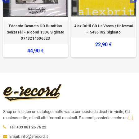
Edoardo Bennato CD Burattino
Alex Britti CD La Vasca / Universal
Senza Fili - Ricordi 1996 Sigillato
– 5486182 Sigillato
0743214506523
22,90 €
44,90 €
Shop online con un catalogo molto vasto composto da dischi in vinile, Cd,
musicassette, e tanti altri formati musicali. E-record possiede anche un
[...]
Tel:
+39 081 26 76 22
Email: info@erecord.it