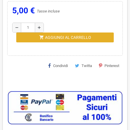
5,00 €
Tasse incluse
remove
add
shopping_cart
AGGIUNGI AL CARRELLO
Condividi
Twitta
Pinterest