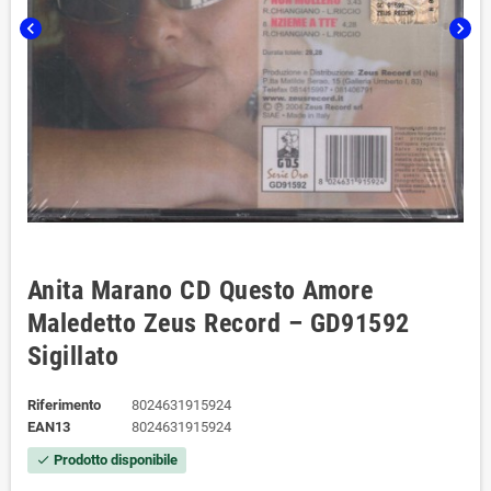
chevron_left
chevron_right
Anita Marano CD Questo Amore
Maledetto Zeus Record – GD91592
Sigillato
Riferimento
8024631915924
EAN13
8024631915924
Prodotto disponibile
check