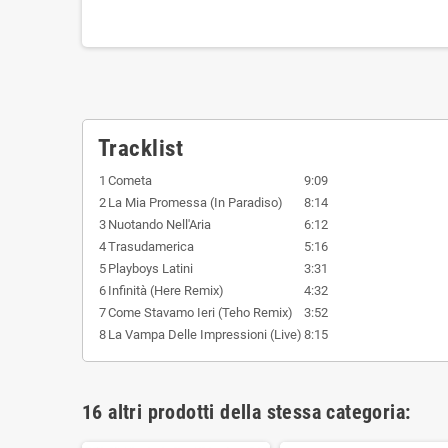
Tracklist
1
Cometa
9:09
2
La Mia Promessa (In Paradiso)
8:14
3
Nuotando Nell'Aria
6:12
4
Trasudamerica
5:16
5
Playboys Latini
3:31
6
Infinità (Here Remix)
4:32
7
Come Stavamo Ieri (Teho Remix)
3:52
8
La Vampa Delle Impressioni (Live)
8:15
16 altri prodotti della stessa categoria: