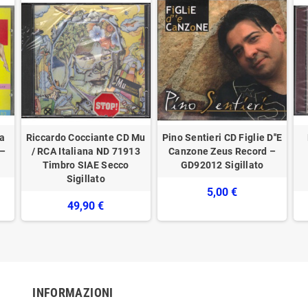
a
Riccardo Cocciante ‎CD Mu
Pino Sentieri CD Figlie D''E
 –
/ RCA Italiana ‎ND 71913
Canzone Zeus Record –
o
Timbro SIAE Secco
GD92012 Sigillato
Sigillato
5,00 €
49,90 €
INFORMAZIONI