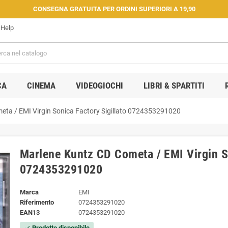
CONSEGNA GRATUITA PER ORDINI SUPERIORI A 19,90
Help
CA
CINEMA
VIDEOGIOCHI
LIBRI & SPARTITI
eta / EMI Virgin Sonica Factory Sigillato 0724353291020
Marlene Kuntz CD Cometa / EMI Virgin So
0724353291020
Marca
EMI
Riferimento
0724353291020
EAN13
0724353291020
Prodotto disponibile
check