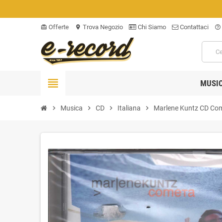
Offerte
Trova Negozio
Chi Siamo
Contattaci
card_giftcard
location_on
help_outline
view_headline
MUSI
chevron_right
Musica
chevron_right
CD
chevron_right
Italiana
chevron_right
Marlene Kuntz CD Com