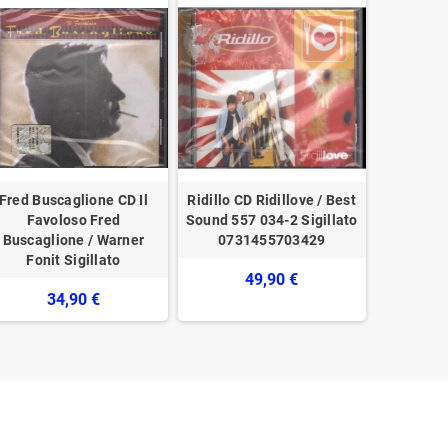
Fred Buscaglione CD Il
Ridillo ‎CD Ridillove / Best
Emma Mar
Favoloso Fred
Sound ‎557 034-2 Sigillato
Qui Uni
Buscaglione / Warner
0731455703429
06025673
Fonit ‎Sigillato
49,90 €
34,90 €