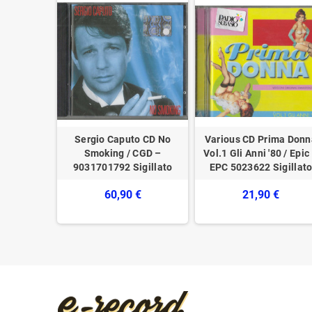
D In Cosa
Sergio Caputo CD No
Various CD Prima Donn
Records –
Smoking / CGD –
Vol.1 Gli Anni '80 / Epic
gillato
9031701792 Sigillato
EPC 5023622 Sigillat
€
60,90 €
21,90 €