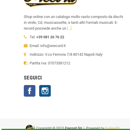
Shop online con un catalogo molto vasto composto da dischi
in vinile, Cd, musicassette, e tanti altri formati musicali. E-
record possiede anche un
[...]
Tel:
+39 081 26 76 22
Email: info@erecord.it
Indirizzo: V.co Ferrovia 7/8 80142 Napoli Italy
Partita Iva: 07073581212
SEGUICI
Facebook
Instagram
Copyright © 2023
Erecord Srl
| Powered by
Fullprofit