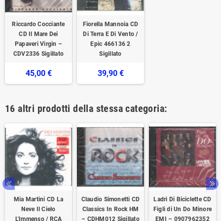
Riccardo Cocciante
Fiorella Mannoia CD
CD Il Mare Dei
Di Terra E Di Vento /
Papaveri Virgin –
Epic 466136 2
CDV2336 Sigillato
Sigillato
45,00 €
39,90 €
16 altri prodotti della stessa categoria:
Mia Martini CD La
Claudio Simonetti CD
Ladri Di Biciclette CD
Neve Il Cielo
Classics In Rock HM
Figli di Un Do Minore
L'Immenso / RCA
– CDHM012 Sigillato
EMI – 0907962352