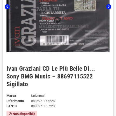
chevron_left
chevron_right
Ivan Graziani CD Le Più Belle Di...
Sony BMG Music – 88697115522
Sigillato
Marca
Universal
Riferimento
0886971155228
EAN13
0886971155228
Non disponibile
block