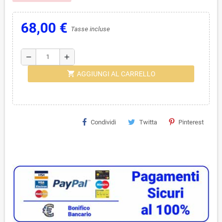
68,00 €
Tasse incluse
remove
add
shopping_cart
AGGIUNGI AL CARRELLO
Condividi
Twitta
Pinterest