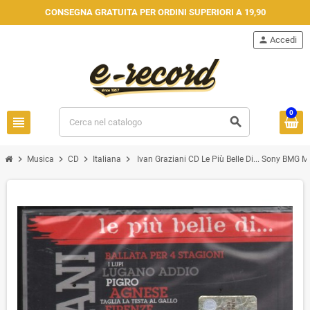
CONSEGNA GRATUITA PER ORDINI SUPERIORI A 19,90
person
Accedi
0
view_headline
search
chevron_right
chevron_right
chevron_right
chevron_right
Musica
CD
Italiana
Ivan Graziani CD Le Più Belle Di... Sony BMG 