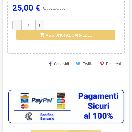
25,00 €
Tasse incluse
remove
add
shopping_cart
AGGIUNGI AL CARRELLO
Condividi
Twitta
Pinterest