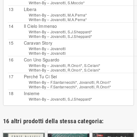
Written-By –
Jovanotti
,
S.Moccio*
13
Libera
Written-By –
Jovanotti
,
M.A.Perna*
Written-By –
Jovanotti
,
M.A.Perna*
14
Il Cielo Immenso
Written-By –
Jovanotti
,
S.J.Sheppard*
Written-By –
Jovanotti
,
S.J.Sheppard*
15
Caravan Story
Written-By –
Jovanotti
Written-By –
Jovanotti
16
Con Uno Sguardo
Written-By –
Jovanotti
,
R.Onori*
,
S.Celani*
Written-By –
Jovanotti
,
R.Onori*
,
S.Celani*
17
Perché Tu Ci Sei
Written-By –
F.Santarnecchi*
,
Jovanotti
,
R.Onori*
Written-By –
F.Santarnecchi*
,
Jovanotti
,
R.Onori*
18
Insieme
Written-By –
Jovanotti
,
S.J.Sheppard*
16 altri prodotti della stessa categoria: