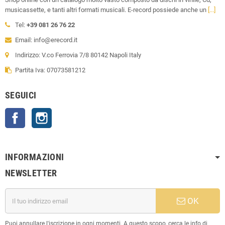
musicassette, e tanti altri formati musicali. E-record possiede anche un
[...]
Tel:
+39 081 26 76 22
Email: info@erecord.it
Indirizzo: V.co Ferrovia 7/8 80142 Napoli Italy
Partita Iva: 07073581212
SEGUICI
Facebook
Instagram
INFORMAZIONI
NEWSLETTER
OK
Puoi annullare l'iscrizione in ogni momenti. A questo scopo, cerca le info di