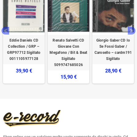
Eddie Daniels CD
Renato Salvetti CD
Giorgio Gaber CD Io
Collection / GRP ‎–
Giovane Con
Se Fossi Gaber /
GRP97712 Sigillato
Megafono / Bit & Beat
Carosello – cardm191
0011105977128
‎Sigillato
Sigillato
5099747685026
39,90 €
28,90 €
15,90 €
Shop online con un catalogo molto vasto composto da dischi in vinile, Cd,