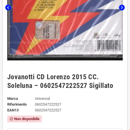
chevron_left
chevron_right
Jovanotti CD Lorenzo 2015 CC.
Soleluna – 0602547222527 Sigillato
Marca
Universal
Riferimento
0602547222527
EAN13
0602547222527
Non disponibile
block