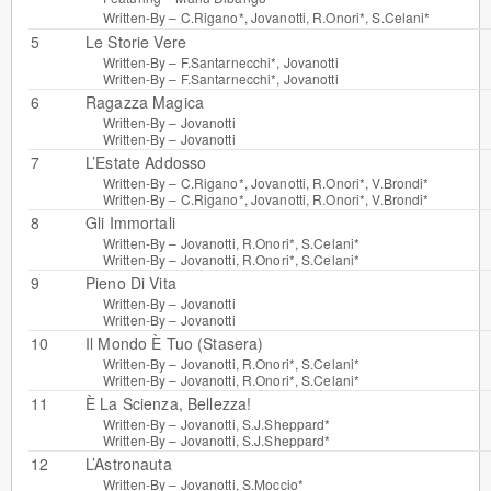
Written-By –
C.Rigano*
,
Jovanotti
,
R.Onori*
,
S.Celani*
5
Le Storie Vere
Written-By –
F.Santarnecchi*
,
Jovanotti
Written-By –
F.Santarnecchi*
,
Jovanotti
6
Ragazza Magica
Written-By –
Jovanotti
Written-By –
Jovanotti
7
L’Estate Addosso
Written-By –
C.Rigano*
,
Jovanotti
,
R.Onori*
,
V.Brondi*
Written-By –
C.Rigano*
,
Jovanotti
,
R.Onori*
,
V.Brondi*
8
Gli Immortali
Written-By –
Jovanotti
,
R.Onori*
,
S.Celani*
Written-By –
Jovanotti
,
R.Onori*
,
S.Celani*
9
Pieno Di Vita
Written-By –
Jovanotti
Written-By –
Jovanotti
10
Il Mondo È Tuo (Stasera)
Written-By –
Jovanotti
,
R.Onori*
,
S.Celani*
Written-By –
Jovanotti
,
R.Onori*
,
S.Celani*
11
È La Scienza, Bellezza!
Written-By –
Jovanotti
,
S.J.Sheppard*
Written-By –
Jovanotti
,
S.J.Sheppard*
12
L’Astronauta
Written-By –
Jovanotti
,
S.Moccio*