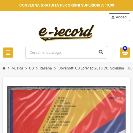
CONSEGNA GRATUITA PER ORDINI SUPERIORI A 19,90
person
Accedi
0
view_headline
search
chevron_right
chevron_right
chevron_right
chevron_right
Musica
CD
Italiana
Jovanotti CD Lorenzo 2015 CC. Soleluna – 06