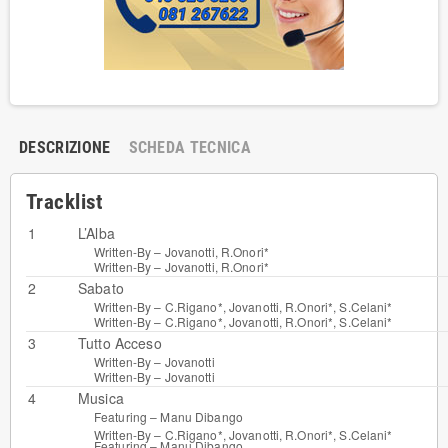
DESCRIZIONE
SCHEDA TECNICA
Tracklist
1
L’Alba
Written-By –
Jovanotti
,
R.Onori*
Written-By –
Jovanotti
,
R.Onori*
2
Sabato
Written-By –
C.Rigano*
,
Jovanotti
,
R.Onori*
,
S.Celani*
Written-By –
C.Rigano*
,
Jovanotti
,
R.Onori*
,
S.Celani*
3
Tutto Acceso
Written-By –
Jovanotti
Written-By –
Jovanotti
4
Musica
Featuring –
Manu Dibango
Written-By –
C.Rigano*
,
Jovanotti
,
R.Onori*
,
S.Celani*
Featuring –
Manu Dibango