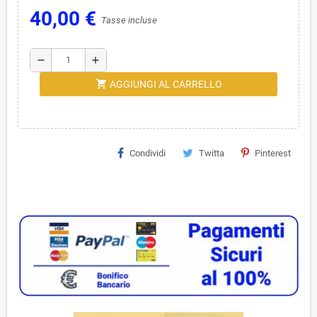
40,00 €
Tasse incluse
remove
add
shopping_cart
AGGIUNGI AL CARRELLO
Condividi
Twitta
Pinterest