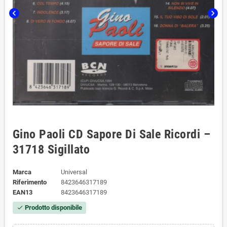
chevron_left
chevron_right
Gino Paoli CD Sapore Di Sale Ricordi ‎–
31718 Sigillato
Marca
Universal
Riferimento
8423646317189
EAN13
8423646317189
Prodotto disponibile
check