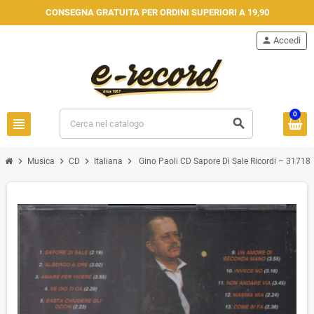
CONSEGNA GRATUITA PER ORDINI SUPERIORI A 19,90
person
Accedi
0
view_headline
search
chevron_right
chevron_right
chevron_right
chevron_right
Musica
CD
Italiana
Gino Paoli CD Sapore Di Sale Ricordi ‎– 31718 S